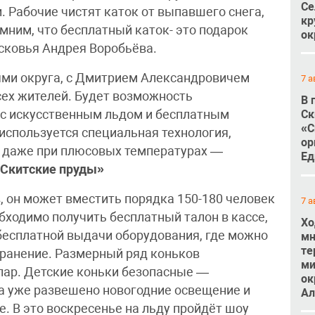
Се
. Рабочие чистят каток от выпавшего снега,
кр
мним, что бесплатный каток- это подарок
ок
сковья Андрея Воробьёва.
ями округа, с Дмитрием Александровичем
7 а
сех жителей. Будет возможность
В 
 с искусственным льдом и бесплатным
Ск
«С
используется специальная технология,
ор
ь даже при плюсовых температурах —
Ед
«Скитские пруды»
, он может вместить порядка 150-180 человек
7 а
бходимо получить бесплатный талон в кассе,
Хо
 бесплатной выдачи оборудования, где можно
мн
те
хранение. Размерный ряд коньков
ми
0 пар. Детские коньки безопасные —
ок
а уже развешено новогодние освещение и
Ал
. В это воскресенье на льду пройдёт шоу