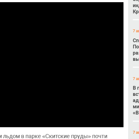
ин
Кр
7 а
Сп
По
ра
вы
7 а
В 
вс
ад
ми
«В
7 а
 льдом в парке «Скитские пруды» почти