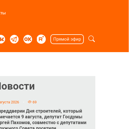
кты
Прямой эфир
Новости
вгуста 2026
69
преддверии Дня строителей, который
мечается 9 августа, депутат Госдумы
ргей Пахомов, совместно с депутатами
ружного Совета посетили