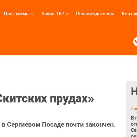
Программы
Архив ТВР
Рекламодателям
Конта
Скитских прудах»
7 а
В 
 в Сергиевом Посаде почти закончен.
от
Се
ок