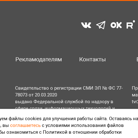
Рекламодателям
Контакты
Свидетельство о регистрации СМИ ЭЛ № ФС 77-
Пр
78073 от 20.03.2020
ма
выдано Федеральной службой по надзору в
tv
сфере связи, информационных технологий и
По
массовых коммуникаций (Роскомнадзор).
ем файлы cookies для улучшения работы сайта. Оставаясь н
Те
, вы
соглашаетесь
с условиями использования файлов
Положение об обработке персональных данных
обы ознакомиться с Политикой в отношении обработки