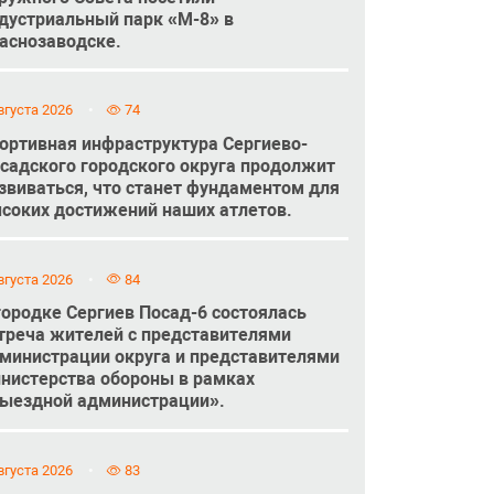
дустриальный парк «М-8» в
аснозаводске.
вгуста 2026
74
ортивная инфраструктура Сергиево-
садского городского округа продолжит
звиваться, что станет фундаментом для
соких достижений наших атлетов.
вгуста 2026
84
городке Сергиев Посад-6 состоялась
треча жителей с представителями
министрации округа и представителями
нистерства обороны в рамках
ыездной администрации».
вгуста 2026
83