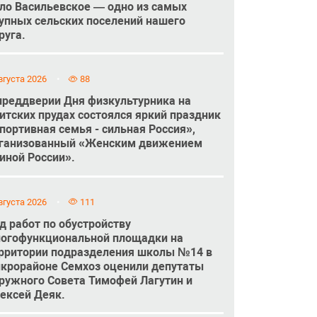
ло Васильевское — одно из самых
упных сельских поселений нашего
руга.
вгуста 2026
88
преддверии Дня физкультурника на
итских прудах состоялся яркий праздник
портивная семья - сильная Россия»,
ганизованный «Женским движением
иной России».
вгуста 2026
111
д работ по обустройству
огофункциональной площадки на
рритории подразделения школы №14 в
крорайоне Семхоз оценили депутаты
ружного Совета Тимофей Лагутин и
ексей Деяк.