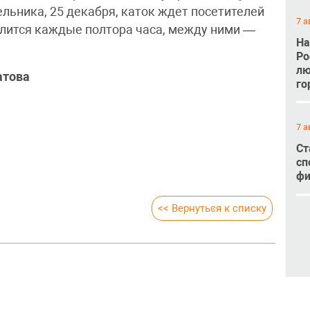
льника, 25 декабря, каток ждет посетителей
7 а
 длится каждые полтора часа, между ними —
На
Ро
лю
атова
го
7 а
Ст
сп
фи
<< Вернуться к списку