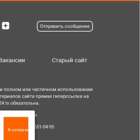
Отправить сообщение
Вакансии
Старый сайт
и полном или частичном использовании
териалов сайта прямая гиперссылка на
r24.tv обязательна.
чта:
info@tvr24.tv
а
лефон: +7 (496) 551-04-95
Я согласен