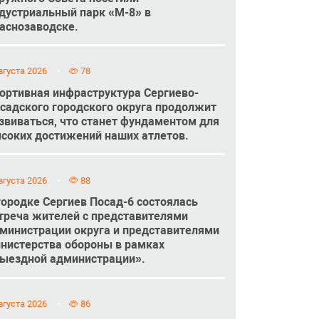
дустриальный парк «М-8» в
аснозаводске.
вгуста 2026
78
ортивная инфраструктура Сергиево-
садского городского округа продолжит
звиваться, что станет фундаментом для
соких достижений наших атлетов.
вгуста 2026
88
городке Сергиев Посад-6 состоялась
треча жителей с представителями
министрации округа и представителями
нистерства обороны в рамках
ыездной администрации».
вгуста 2026
86