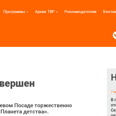
Программы
Архив ТВР
Рекламодателям
Конта
авершен
7 а
В 
иевом Посаде торжественно
от
Се
Планета детства».
ок