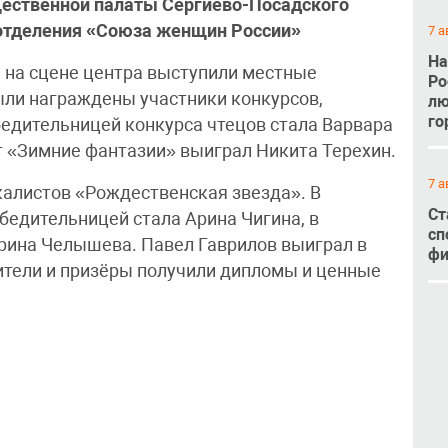
щественной палаты Сергиево-Посадского
 отделения «Союза женщин России»
7 а
На
, на сцене центра выступили местные
Ро
были награждены участники конкурсов,
лю
го
едительницей конкурса чтецов стала Варвара
т «Зимние фантазии» выиграл Никита Терехин.
7 а
калистов «Рождественская звезда». В
Ст
едительницей стала Арина Чигина, в
сп
рина Челышева. Павел Гаврилов выиграл в
фи
ители и призёры получили дипломы и ценные