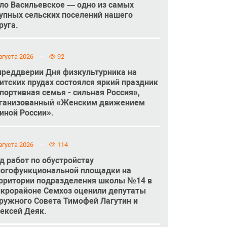
ло Васильевское — одно из самых
упных сельских поселений нашего
руга.
вгуста 2026
92
преддверии Дня физкультурника на
итских прудах состоялся яркий праздник
портивная семья - сильная Россия»,
ганизованный «Женским движением
иной России».
вгуста 2026
114
д работ по обустройству
огофункциональной площадки на
рритории подразделения школы №14 в
крорайоне Семхоз оценили депутаты
ружного Совета Тимофей Лагутин и
ексей Деяк.