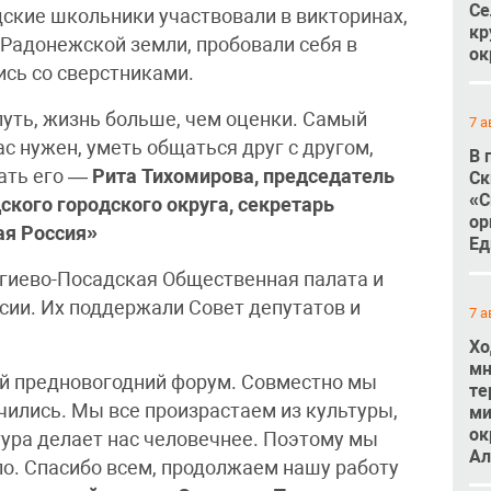
Се
дские школьники участвовали в викторинах,
кр
Радонежской земли, пробовали себя в
ок
ись со сверстниками.
путь, жизнь больше, чем оценки. Самый
7 а
с нужен, уметь общаться друг с другом,
В 
нать его —
Рита Тихомирова, председатель
Ск
«С
ского городского округа, секретарь
ор
ая Россия»
Ед
гиево-Посадская Общественная палата и
ии. Их поддержали Совет депутатов и
7 а
Хо
мн
й предновогодний форум. Совместно мы
те
учились. Мы все произрастаем из культуры,
ми
ок
тура делает нас человечнее. Поэтому мы
Ал
ло. Спасибо всем, продолжаем нашу работу