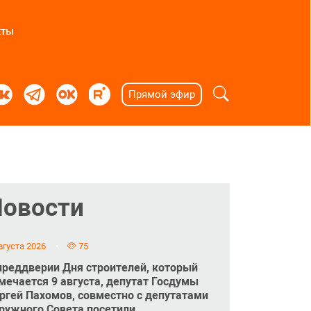
кты
Прямой эфир
Новости
вгуста 2026
75
преддверии Дня строителей, который
мечается 9 августа, депутат Госдумы
ргей Пахомов, совместно с депутатами
ружного Совета посетили