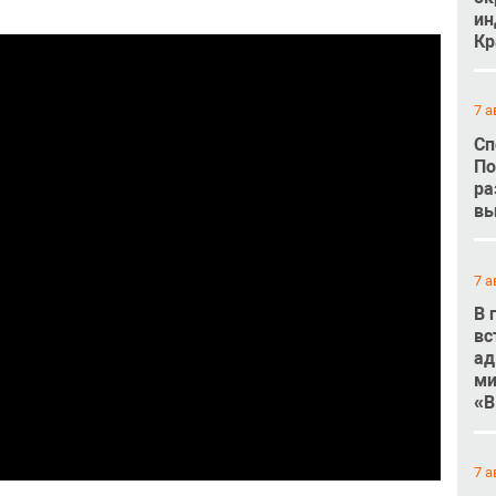
ин
Кр
7 а
Сп
По
ра
вы
7 а
В 
вс
ад
ми
«В
7 а