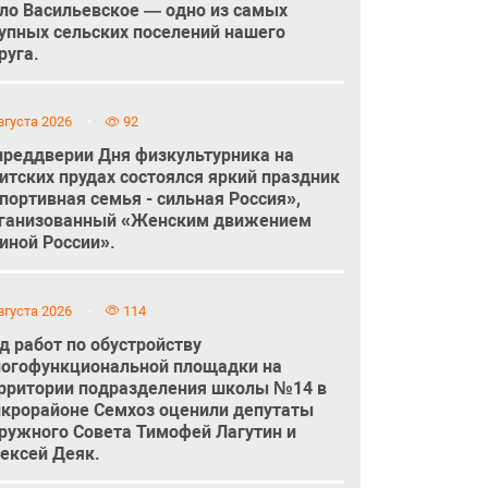
ло Васильевское — одно из самых
упных сельских поселений нашего
руга.
вгуста 2026
92
преддверии Дня физкультурника на
итских прудах состоялся яркий праздник
портивная семья - сильная Россия»,
ганизованный «Женским движением
иной России».
вгуста 2026
114
д работ по обустройству
огофункциональной площадки на
рритории подразделения школы №14 в
крорайоне Семхоз оценили депутаты
ружного Совета Тимофей Лагутин и
ексей Деяк.