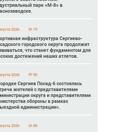
дустриальный парк «М-8» в
аснозаводске.
вгуста 2026
79
ортивная инфраструктура Сергиево-
садского городского округа продолжит
звиваться, что станет фундаментом для
соких достижений наших атлетов.
вгуста 2026
90
городке Сергиев Посад-6 состоялась
треча жителей с представителями
министрации округа и представителями
нистерства обороны в рамках
ыездной администрации».
вгуста 2026
86