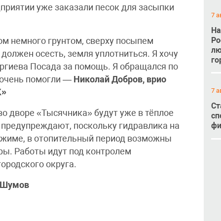
дприятии уже заказали песок для засыпки
7 а
На
Ро
ом немного грунтом, сверху посыпем
лю
 должен осесть, земля уплотниться. Я хочу
го
гиева Посада за помощь. Я обращался по
м очень помогли —
Николай Добров, врио
7 а
К»
Ст
о дворе «Тысячника» будут уже в тёплое
сп
 предупреждают, поскольку гидравлика на
фи
ежиме, в отопительный период возможны
ры. Работы идут под контролем
ородского округа.
в Шумов