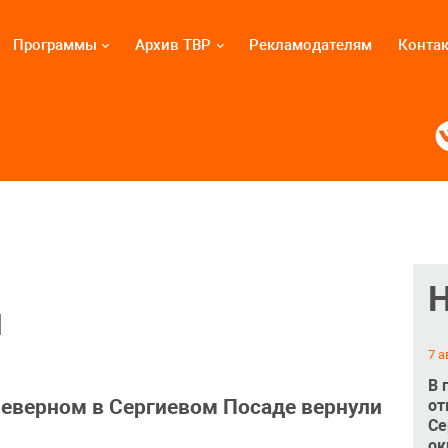
Программы
Архив ТВР
Рекламодателям
Конта
и
7 а
В 
Северном в Сергиевом Посаде вернули
от
Се
ок