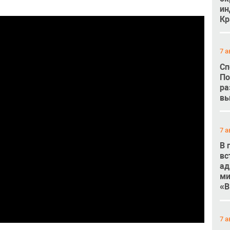
ин
Кр
7 а
Сп
По
ра
вы
7 а
В 
вс
ад
ми
«В
7 а