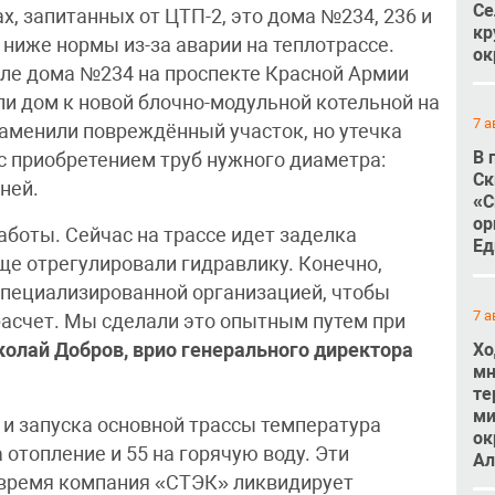
Се
х, запитанных от ЦТП-2, это дома №234, 236 и
кр
 ниже нормы из-за аварии на теплотрассе.
ок
зле дома №234 на проспекте Красной Армии
ли дом к новой блочно-модульной котельной на
7 а
аменили повреждённый участок, но утечка
В 
с приобретением труб нужного диаметра:
Ск
ней.
«С
ор
боты. Сейчас на трассе идет заделка
Ед
ще отрегулировали гидравлику. Конечно,
специализированной организацией, чтобы
7 а
расчет. Мы сделали это опытным путем при
Хо
колай Добров, врио генерального директора
мн
те
ми
 и запуска основной трассы температура
ок
 отопление и 55 на горячую воду. Эти
Ал
 время компания «СТЭК» ликвидирует