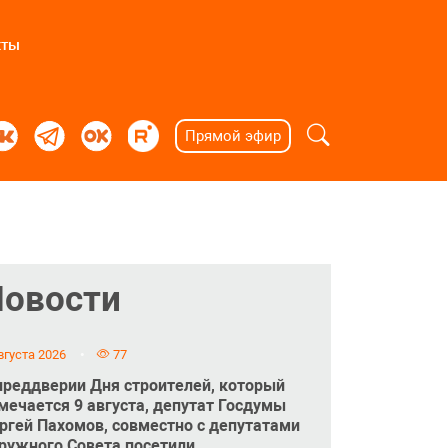
кты
Прямой эфир
Новости
вгуста 2026
77
преддверии Дня строителей, который
мечается 9 августа, депутат Госдумы
ргей Пахомов, совместно с депутатами
ружного Совета посетили