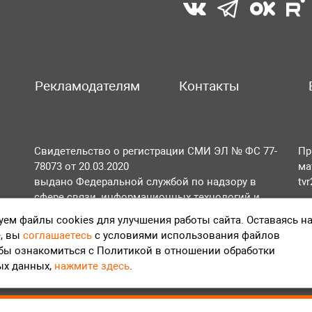
Рекламодателям
Контакты
Свидетельство о регистрации СМИ ЭЛ № ФС 77-
Пр
78073 от 20.03.2020
ма
выдано Федеральной службой по надзору в
tv
сфере связи, информационных технологий и
По
массовых коммуникаций (Роскомнадзор).
ем файлы cookies для улучшения работы сайта. Оставаясь н
Те
, вы
соглашаетесь
с условиями использования файлов
Положение об обработке персональных данных
обы ознакомиться с Политикой в отношении обработки
Согласие на обработку персональных данных
ых данных,
нажмите здесь
.