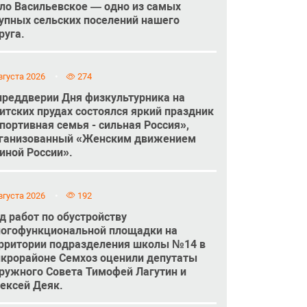
ло Васильевское — одно из самых
упных сельских поселений нашего
руга.
вгуста 2026
274
преддверии Дня физкультурника на
итских прудах состоялся яркий праздник
портивная семья - сильная Россия»,
ганизованный «Женским движением
иной России».
вгуста 2026
192
д работ по обустройству
огофункциональной площадки на
рритории подразделения школы №14 в
крорайоне Семхоз оценили депутаты
ружного Совета Тимофей Лагутин и
ексей Деяк.