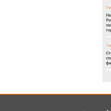
7 а
На
Ро
лю
го
7 а
Ст
сп
фи