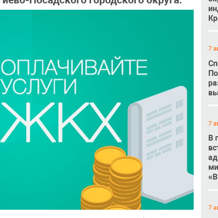
иево-Посадского городского округа.
ин
Кр
7 а
Сп
По
ра
вы
7 а
В 
вс
ад
ми
«В
7 а