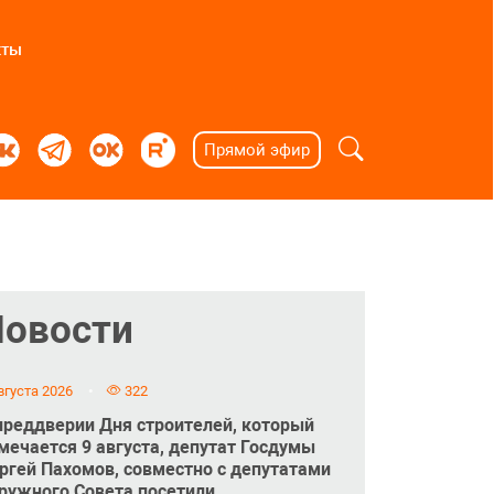
кты
Прямой эфир
Новости
вгуста 2026
322
преддверии Дня строителей, который
мечается 9 августа, депутат Госдумы
ргей Пахомов, совместно с депутатами
ружного Совета посетили