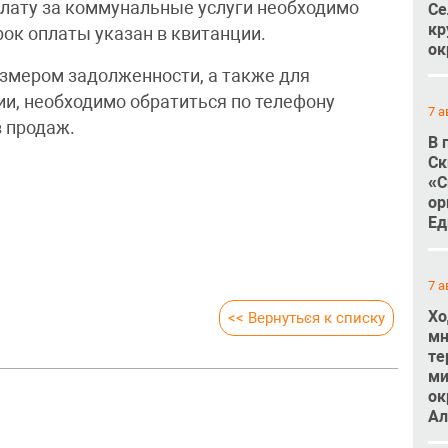
плату за коммунальные услуги необходимо
Се
кр
ок оплаты указан в квитанции.
ок
азмером задолженности, а также для
и, необходимо обратиться по телефону
7 а
в продаж.
В 
Ск
«С
ор
Ед
7 а
Хо
<< Вернуться к списку
мн
те
ми
ок
Ал