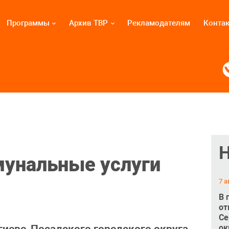
Программы
Архив ТВР
Рекламодателям
Конта
мунальные услуги
7 а
В 
от
Се
ок