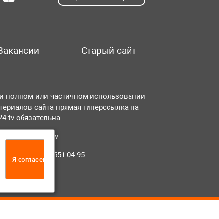
Вакансии
Старый сайт
и полном или частичном использовании
териалов сайта прямая гиперссылка на
r24.tv обязательна.
чта:
info@tvr24.tv
а
лефон: +7 (496) 551-04-95
Я согласен