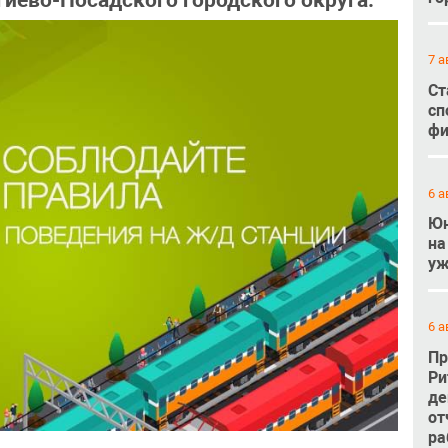
иево-Посадского городского округа.
7 а
Ст
сп
фи
6 а
Юн
на
уж
6 а
Пр
Ри
де
от
ра