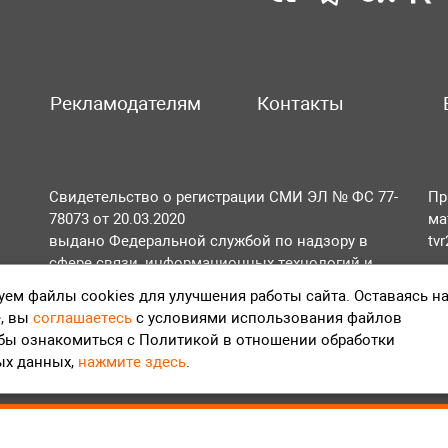
Рекламодателям
Контакты
Свидетельство о регистрации СМИ ЭЛ № ФС 77-
Пр
78073 от 20.03.2020
ма
выдано Федеральной службой по надзору в
tv
сфере связи, информационных технологий и
По
массовых коммуникаций (Роскомнадзор).
ем файлы cookies для улучшения работы сайта. Оставаясь н
Те
, вы
соглашаетесь
с условиями использования файлов
Положение об обработке персональных данных
обы ознакомиться с Политикой в отношении обработки
Согласие на обработку персональных данных
ых данных,
нажмите здесь
.