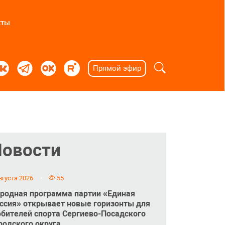
кты
Прямой эфир
Новости
вгуста 2026
55
родная программа партии «Единая
ссия» открывает новые горизонты для
бителей спорта Сергиево-Посадского
родского округа.