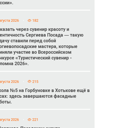
ссии».
вгуста 2026
182
казать через сувенир красоту и
ентичность Сергиева Посада — такую
дачу ставили перед собой
ргиевопосадские мастера, которые
иняли участие во Всероссийском
нкурсе «Туристический сувенир -
ломна 2026».
вгуста 2026
215
ола №5 на Горбуновке в Хотькове ещё в
сах: здесь завершаются фасадные
боты.
вгуста 2026
221