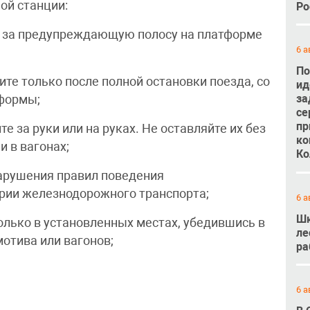
ой станции:
Ро
те за предупреждающую полосу на платформе
6 а
По
ите только после полной остановки поезда, со
ид
за
тформы;
се
пр
е за руки или на руках. Не оставляйте их без
ко
 в вагонах;
Ко
нарушения правил поведения
рии железнодорожного транспорта;
6 а
Шк
олько в установленных местах, убедившись в
ле
отива или вагонов;
ра
6 а