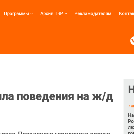
Программы
Архив ТВР
Рекламодателям
Конта
ла поведения на ж/д
7 а
На
Ро
лю
го