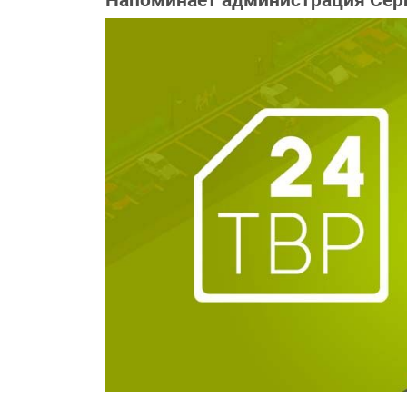
Напоминает администрация Серг