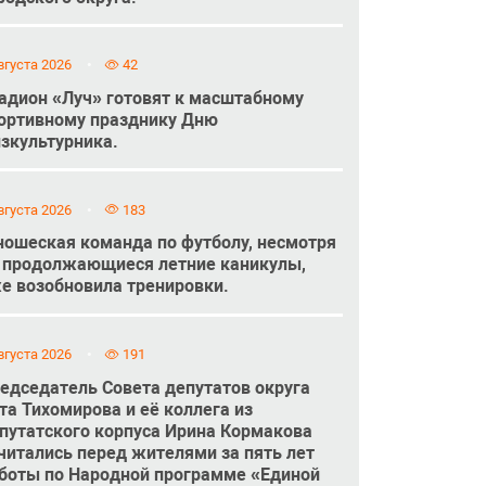
вгуста 2026
42
адион «Луч» готовят к масштабному
ортивному празднику Дню
зкультурника.
вгуста 2026
183
ошеская команда по футболу, несмотря
 продолжающиеся летние каникулы,
е возобновила тренировки.
вгуста 2026
191
едседатель Совета депутатов округа
та Тихомирова и её коллега из
путатского корпуса Ирина Кормакова
читались перед жителями за пять лет
боты по Народной программе «Единой