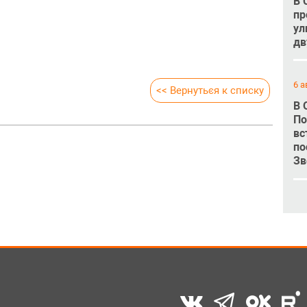
В 
пр
ул
дв
6 а
<< Вернуться к списку
В 
По
вс
по
Зв