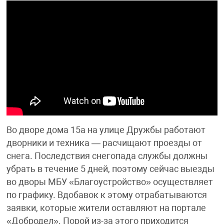
Во дворе дома 15а на улице Дружбы работают
дворники и техника — расчищают проезды от
снега. Последствия снегопада службы должны
убрать в течение 5 дней, поэтому сейчас выезды
во дворы МБУ «Благоустройство» осуществляет
по графику. Вдобавок к этому отрабатываются
заявки, которые жители оставляют на портале
«Добродел». Порой из-за этого приходится