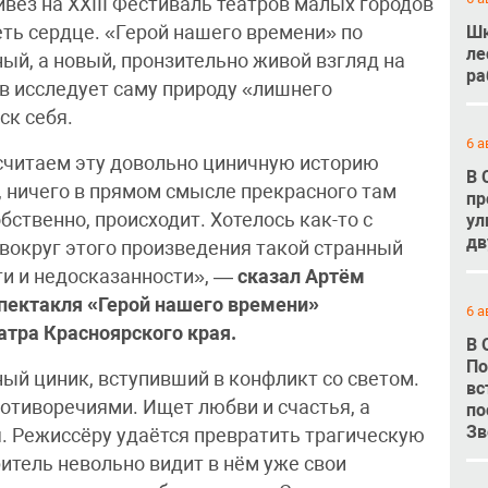
вёз на XXIII Фестиваль театров малых городов
Шк
еть сердце. «Герой нашего времени» по
ле
ый, а новый, пронзительно живой взгляд на
ра
в исследует саму природу «лишнего
ск себя.
6 а
считаем эту довольно циничную историю
В 
, ничего в прямом смысле прекрасного там
пр
обственно, происходит. Хотелось как-то с
ул
дв
 вокруг этого произведения такой странный
ти и недосказанности», —
сказал Артём
пектакля «Герой нашего времени»
6 а
тра Красноярского края.
В 
По
ый циник, вступивший в конфликт со светом.
вс
отиворечиями. Ищет любви и счастья, а
по
Зв
я. Режиссёру удаётся превратить трагическую
ритель невольно видит в нём уже свои