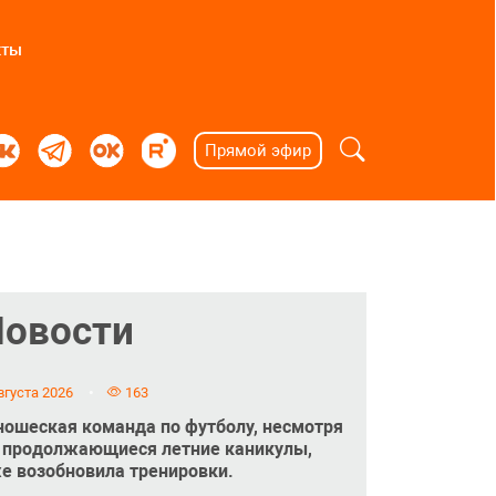
кты
Прямой эфир
Новости
вгуста 2026
163
ошеская команда по футболу, несмотря
 продолжающиеся летние каникулы,
е возобновила тренировки.