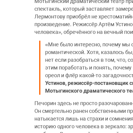
Мотыгинский драматический театр при
спектакль, который заставляет замер
Лермонтову приобрёл не хрестоматийн
произведение. Режиссёр Артём Устино
человека», обречённого на вечный пои
«Мне было интересно, почему мы 
романтической. Хотя, казалось бы
нет если разобраться в том, что, с
этим поработать и понять, почему
ореол и флёр какой-то загадочнос
Устинов, режиссёр-постановщик с
Мотыгинского драматического теа
Печорин здесь не просто разочарованн
Он смертельно ранен собственными пр
натыкается лишь на страхи и сомнени
историю одного человека в зеркало: з