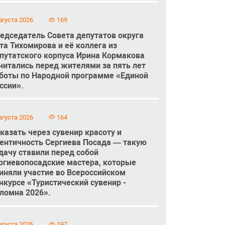
вгуста 2026
169
едседатель Совета депутатов округа
та Тихомирова и её коллега из
путатского корпуса Ирина Кормакова
читались перед жителями за пять лет
боты по Народной программе «Единой
ссии».
вгуста 2026
164
казать через сувенир красоту и
ентичность Сергиева Посада — такую
дачу ставили перед собой
ргиевопосадские мастера, которые
иняли участие во Всероссийском
нкурсе «Туристический сувенир -
ломна 2026».
вгуста 2026
197