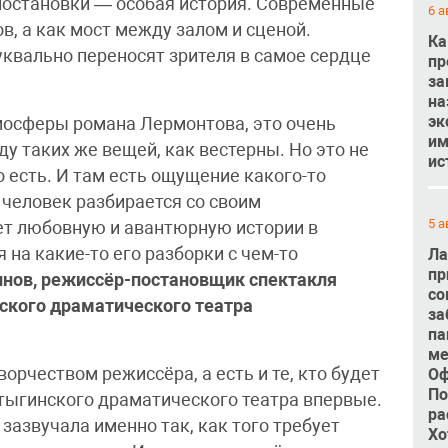
 постановки — особая история. Современные
6 а
в, а как мост между залом и сценой.
Ка
квально переносят зрителя в самое сердце
пр
за
на
эк
тмосферы романа Лермонтова, это очень
им
у таких же вещей, как вестерны. Но это не
ис
о есть. И там есть ощущение какого-то
 человек разбирается со своим
5 а
ает любовную и авантюрную истории в
 на какие-то его разборки с чем-то
Ла
пр
инов, режиссёр-постановщик спектакля
со
ского драматического театра
за
па
ме
орчеством режиссёра, а есть и те, кто будет
Оф
По
тыгинского драматического театра впервые.
ра
азвучала именно так, как того требует
Хо