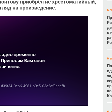
монтову приобрёл не хрестоматийный,
гляд на произведение.
6 а
Пр
Ри
де
от
ра
Ро
6 а
По
ид
за
се
пр
ко
Ко
6 а