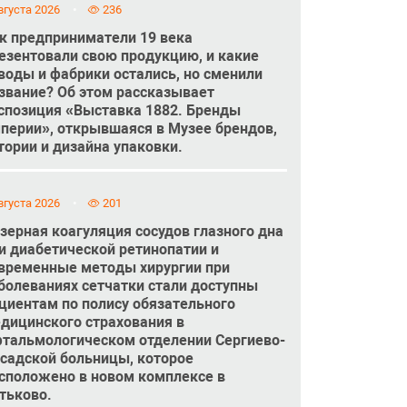
вгуста 2026
236
к предприниматели 19 века
езентовали свою продукцию, и какие
воды и фабрики остались, но сменили
звание? Об этом рассказывает
спозиция «Выставка 1882. Бренды
перии», открывшаяся в Музее брендов,
тории и дизайна упаковки.
вгуста 2026
201
зерная коагуляция сосудов глазного дна
и диабетической ретинопатии и
временные методы хирургии при
болеваниях сетчатки стали доступны
циентам по полису обязательного
дицинского страхования в
тальмологическом отделении Сергиево-
садской больницы, которое
сположено в новом комплексе в
тьково.