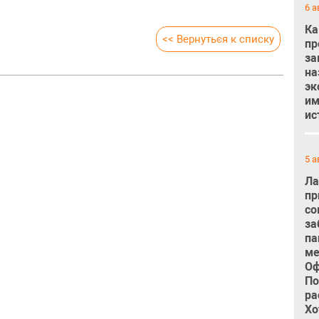
6 а
Ка
<< Вернуться к списку
пр
за
на
эк
им
ис
5 а
Ла
пр
со
за
па
ме
Оф
По
ра
Хо