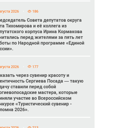
вгуста 2026
186
едседатель Совета депутатов округа
та Тихомирова и её коллега из
путатского корпуса Ирина Кормакова
читались перед жителями за пять лет
боты по Народной программе «Единой
ссии».
вгуста 2026
177
казать через сувенир красоту и
ентичность Сергиева Посада — такую
дачу ставили перед собой
ргиевопосадские мастера, которые
иняли участие во Всероссийском
нкурсе «Туристический сувенир -
ломна 2026».
вгуста 2026
213