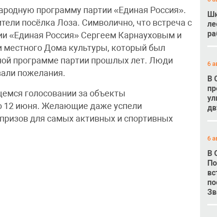
ародную программу партии «Единая Россия».
Шк
тели посёлка Лоза. Символично, что встреча с
ле
ра
ии «Единая Россия» Сергеем Карнауховым и
 местного Дома культуры, который был
ной программе партии прошлых лет. Люди
6 а
вали пожелания.
В 
пр
щемся голосовании за объекты
ул
до 12 июня. Желающие даже успели
дв
рпризов для самых активных и спортивных
6 а
В 
По
вс
по
Зв