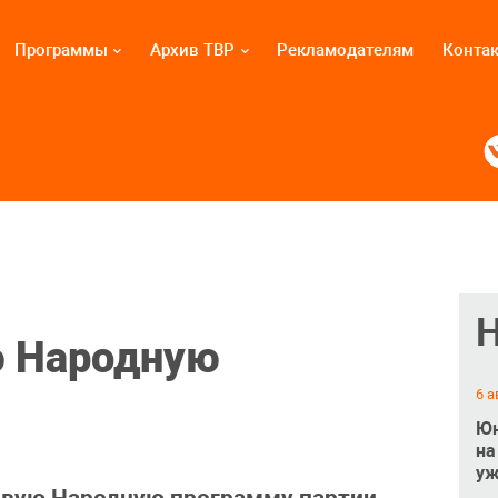
Программы
Архив ТВР
Рекламодателям
Конта
 Народную
6 а
Юн
на
уж