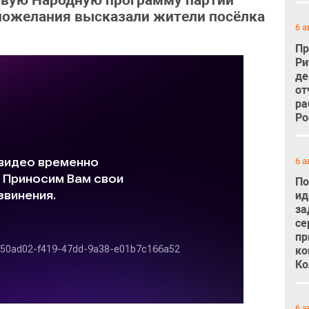
овую Народную программу партии
 пожелания высказали жители посёлка
6 а
Пр
Ри
де
от
ра
Ро
6 а
По
ид
за
се
пр
ко
Ко
6 а