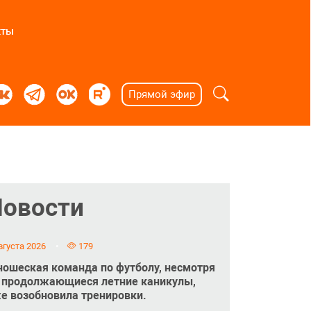
кты
Прямой эфир
Новости
вгуста 2026
179
ошеская команда по футболу, несмотря
 продолжающиеся летние каникулы,
е возобновила тренировки.