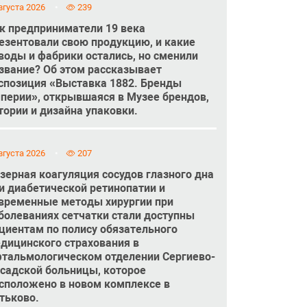
вгуста 2026
239
к предприниматели 19 века
езентовали свою продукцию, и какие
воды и фабрики остались, но сменили
звание? Об этом рассказывает
спозиция «Выставка 1882. Бренды
перии», открывшаяся в Музее брендов,
тории и дизайна упаковки.
вгуста 2026
207
зерная коагуляция сосудов глазного дна
и диабетической ретинопатии и
временные методы хирургии при
болеваниях сетчатки стали доступны
циентам по полису обязательного
дицинского страхования в
тальмологическом отделении Сергиево-
садской больницы, которое
сположено в новом комплексе в
тьково.