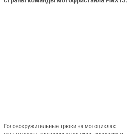
страны команды мотофристайла FMX13.
Головокружительные трюки на мотоциклах: