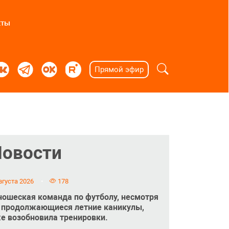
кты
Прямой эфир
Новости
вгуста 2026
178
ошеская команда по футболу, несмотря
 продолжающиеся летние каникулы,
е возобновила тренировки.