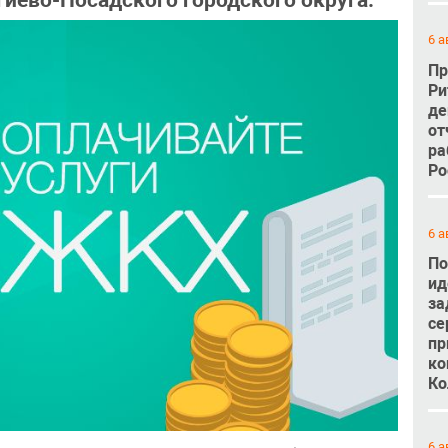
иево-Посадского городского округа.
6 а
Пр
Ри
де
от
ра
Ро
6 а
По
ид
за
се
пр
ко
Ко
6 а