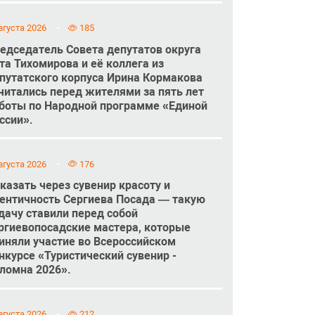
вгуста 2026
185
едседатель Совета депутатов округа
та Тихомирова и её коллега из
путатского корпуса Ирина Кормакова
читались перед жителями за пять лет
боты по Народной программе «Единой
ссии».
вгуста 2026
176
казать через сувенир красоту и
ентичность Сергиева Посада — такую
дачу ставили перед собой
ргиевопосадские мастера, которые
иняли участие во Всероссийском
нкурсе «Туристический сувенир -
ломна 2026».
вгуста 2026
212