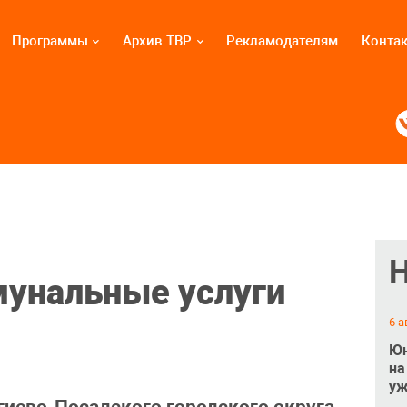
Программы
Архив ТВР
Рекламодателям
Конта
мунальные услуги
6 а
Юн
на
уж