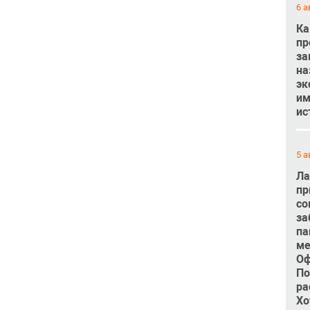
6 а
Ка
пр
за
на
эк
им
ис
5 а
Ла
пр
со
за
па
ме
Оф
По
ра
Хо