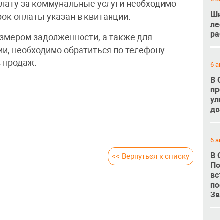
плату за коммунальные услуги необходимо
Шк
ок оплаты указан в квитанции.
ле
ра
азмером задолженности, а также для
и, необходимо обратиться по телефону
в продаж.
6 а
В 
пр
ул
дв
6 а
В 
<< Вернуться к списку
По
вс
по
Зв