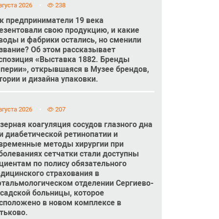
вгуста 2026
238
к предприниматели 19 века
езентовали свою продукцию, и какие
воды и фабрики остались, но сменили
звание? Об этом рассказывает
спозиция «Выставка 1882. Бренды
перии», открывшаяся в Музее брендов,
тории и дизайна упаковки.
вгуста 2026
207
зерная коагуляция сосудов глазного дна
и диабетической ретинопатии и
временные методы хирургии при
болеваниях сетчатки стали доступны
циентам по полису обязательного
дицинского страхования в
тальмологическом отделении Сергиево-
садской больницы, которое
сположено в новом комплексе в
тьково.