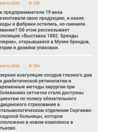
вгуста 2026
238
к предприниматели 19 века
езентовали свою продукцию, и какие
воды и фабрики остались, но сменили
звание? Об этом рассказывает
спозиция «Выставка 1882. Бренды
перии», открывшаяся в Музее брендов,
тории и дизайна упаковки.
вгуста 2026
204
зерная коагуляция сосудов глазного дна
и диабетической ретинопатии и
временные методы хирургии при
болеваниях сетчатки стали доступны
циентам по полису обязательного
дицинского страхования в
тальмологическом отделении Сергиево-
садской больницы, которое
сположено в новом комплексе в
тьково.