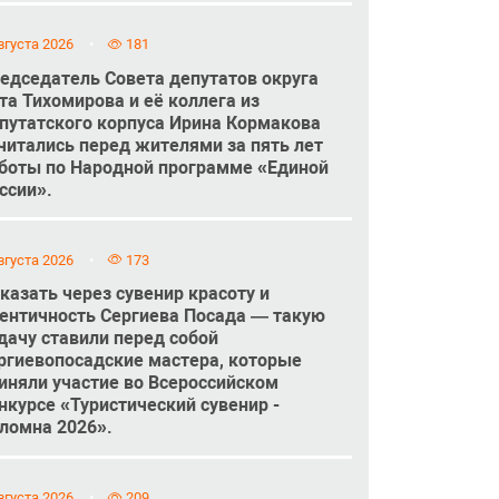
вгуста 2026
181
едседатель Совета депутатов округа
та Тихомирова и её коллега из
путатского корпуса Ирина Кормакова
читались перед жителями за пять лет
боты по Народной программе «Единой
ссии».
вгуста 2026
173
казать через сувенир красоту и
ентичность Сергиева Посада — такую
дачу ставили перед собой
ргиевопосадские мастера, которые
иняли участие во Всероссийском
нкурсе «Туристический сувенир -
ломна 2026».
вгуста 2026
209