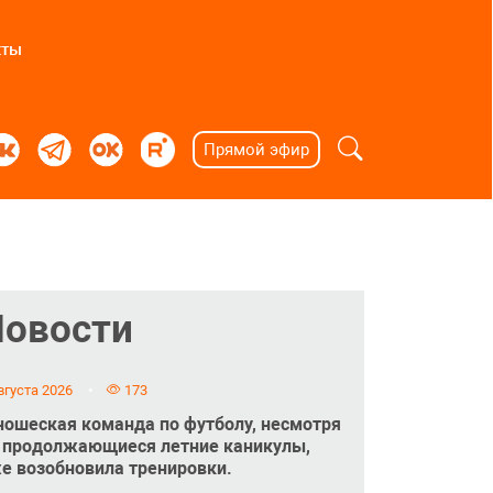
кты
Прямой эфир
Новости
вгуста 2026
173
ошеская команда по футболу, несмотря
 продолжающиеся летние каникулы,
е возобновила тренировки.