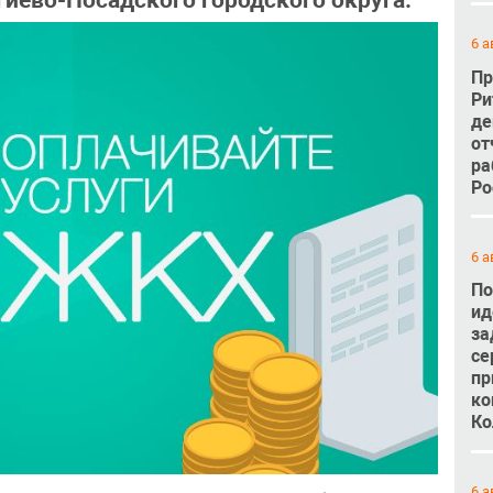
иево-Посадского городского округа.
6 а
Пр
Ри
де
от
ра
Ро
6 а
По
ид
за
се
пр
ко
Ко
6 а