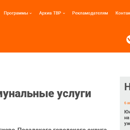
Программы
Архив ТВР
Рекламодателям
Конта
мунальные услуги
6 а
Юн
на
уж