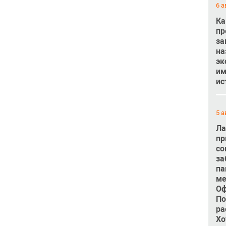
6 а
Ка
пр
за
на
эк
им
ис
5 а
Ла
пр
со
за
па
ме
Оф
По
ра
Хо