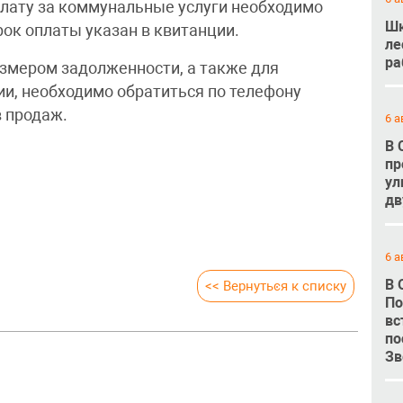
плату за коммунальные услуги необходимо
Шк
ок оплаты указан в квитанции.
ле
ра
азмером задолженности, а также для
и, необходимо обратиться по телефону
в продаж.
6 а
В 
пр
ул
дв
6 а
В 
<< Вернуться к списку
По
вс
по
Зв