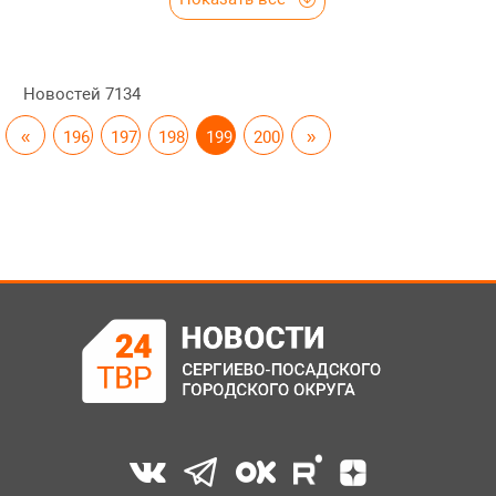
Новостей
7134
«
196
197
198
199
200
»