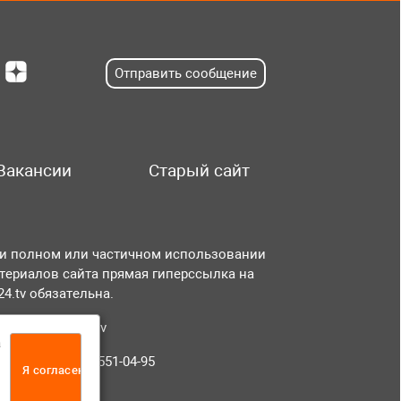
Отправить сообщение
Вакансии
Старый сайт
и полном или частичном использовании
териалов сайта прямая гиперссылка на
r24.tv обязательна.
чта:
info@tvr24.tv
а
лефон: +7 (496) 551-04-95
Я согласен