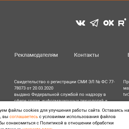
Рекламодателям
Контакты
Свидетельство о регистрации СМИ ЭЛ № ФС 77-
Пр
78073 от 20.03.2020
ма
выдано Федеральной службой по надзору в
tv
сфере связи, информационных технологий и
По
массовых коммуникаций (Роскомнадзор).
ем файлы cookies для улучшения работы сайта. Оставаясь н
Те
, вы
соглашаетесь
с условиями использования файлов
Положение об обработке персональных данных
обы ознакомиться с Политикой в отношении обработки
Согласие на обработку персональных данных