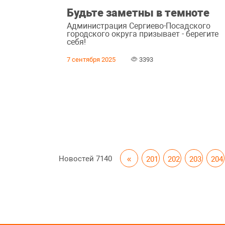
Будьте заметны в темноте
Администрация Сергиево-Посадского
городского округа призывает - берегите
себя!
7 сентября 2025
3393
Новостей
7140
«
201
202
203
204