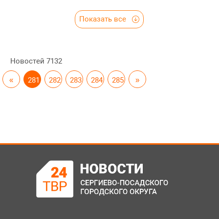
Показать все
Новостей
7132
«
281
282
283
284
285
»