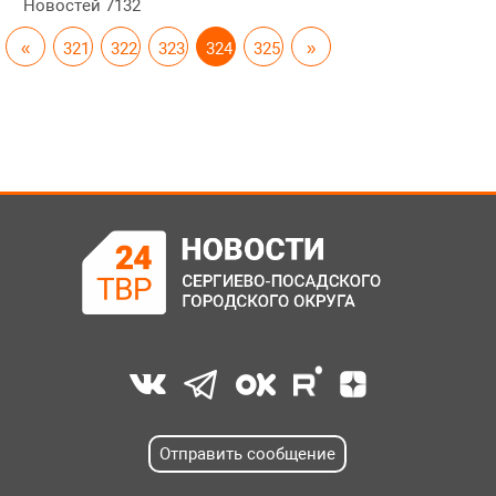
Новостей
7132
«
321
322
323
324
325
»
Отправить сообщение