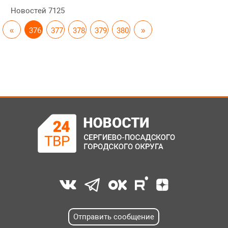
Новостей
7125
«
376
377
378
379
380
»
Отправить сообщение