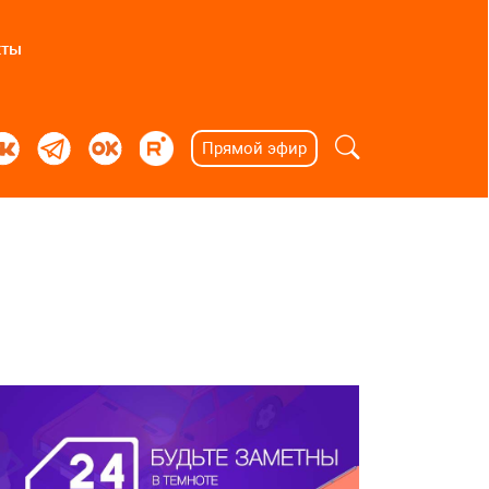
кты
Прямой эфир