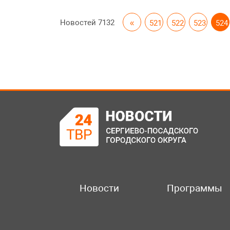
Новостей
7132
«
521
522
523
524
Новости
Программы