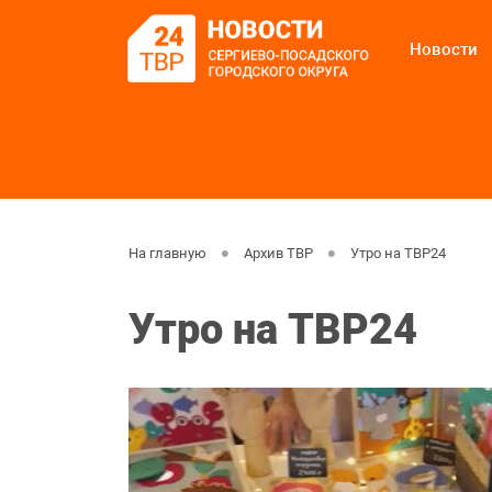
Новости
На главную
Архив ТВР
Утро на ТВР24
Утро на ТВР24