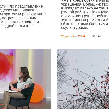
Уже в конце осени в маг
украшения. Большинство 
олучило представление,
выглядят далеко не так в
садских мальчишек и
ручной работы. Накануне
м зрителям рассказали в
съёмочная группа побыва
, встреча с главным
художницы-керамистки А
 и сладкие подарки –
её авторскими ёлочными
. Подробности в
скульптурами.
23 декабря 2024
560