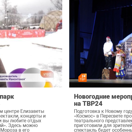
 парк
Новогодние меропр
4
на ТВР24
ом центре Елизаветы
Подготовка к Новому год
ектакли, концерты и
«Космос» в Пересвете пр
и вы любите отдых
театрального представле
ий». Здесь можно
приготовили для зрителе
 Мороза в его
спектакль будет особенн