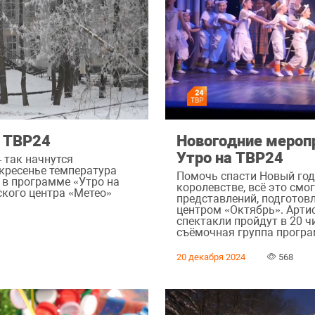
а ТВР24
Новогодние меропр
Утро на ТВР24
 так начнутся
скресенье температура
Помочь спасти Новый год
 в программе «Утро на
королевстве, всё это смо
ского центра «Метео»
представлений, подготов
центром «Октябрь». Артис
спектакли пройдут в 20 ч
съёмочная группа програ
20 декабря 2024
568