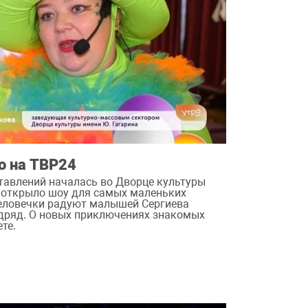
ро на ТВР24
тавлений началась во Дворце культуры
н открыло шоу для самых маленьких
человечки радуют малышей Сергиева
одряд. О новых приключениях знакомых
те.