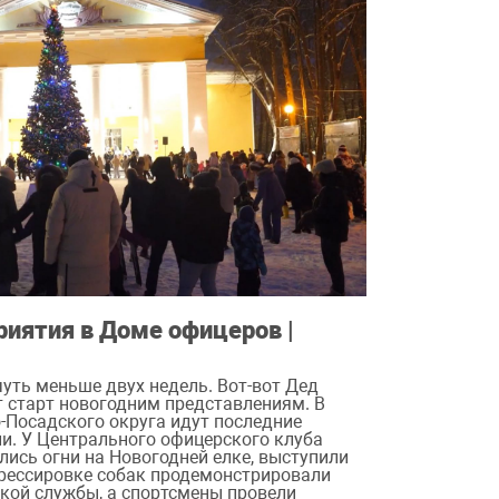
иятия в Доме офицеров |
чуть меньше двух недель. Вот-вот Дед
т старт новогодним представлениям. В
-Посадского округа идут последние
ии. У Центрального офицерского клуба
ись огни на Новогодней елке, выступили
дрессировке собак продемонстрировали
кой службы, а спортсмены провели