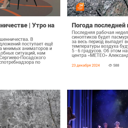
ничестве | Утро на
Погода последней 
Последняя рабочая недел
синоптиков будет пасмур
ошенничества. В
за весь период выпадет в
дложений поступает ещё
температуры воздуха буд
на мнимых аниматоров и
5 - 6 градусов. Об этом 
одобных ситуаций, нам
центра «МЕТЕО» Александ
 Сергиево-Посадского
спотребнадзора по
23 декабря 2024
588