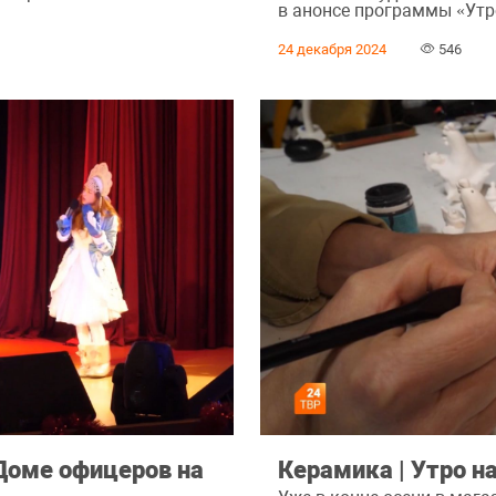
в анонсе программы «Утр
24 декабря 2024
546
Доме офицеров на
Керамика | Утро н