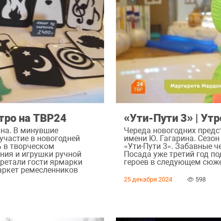
тро на ТВР24
«Ути-Пути 3» | Ут
на. В минувшие
Череда новогодних предс
участие в новогодней
имени Ю. Гагарина. Сезо
ь в творческом
«Ути-Пути 3». Забавные 
ния и игрушки ручной
Посада уже третий год п
бретали гости ярмарки
героев в следующем сюже
маркет ремесленников
25 декабря 2024
598