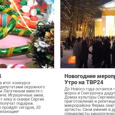
4
Новогодние меропр
Утро на ТВР24
в итог конкурса
 депутатами окружного
До Нового года остается 
м Лагутиным вместе с
мороз и Снегурочка даду
иче. Игрушечные змеи,
Домах культуры Сергиево
т елку в сквере Сергия
приготовления и репетиц
 получат подарки.
микрорайона Ферма зажгл
 пройдёт сегодня, 20
артисты. Свои умения в 
желающие!
специалисты кинологичес