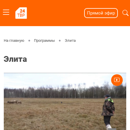
Прямой эфир
На главную
Программы
Элита
Элита