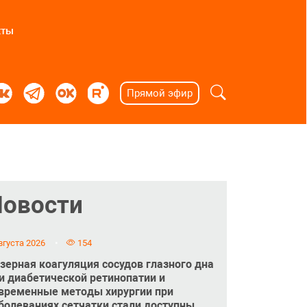
кты
Прямой эфир
Новости
вгуста 2026
154
зерная коагуляция сосудов глазного дна
и диабетической ретинопатии и
временные методы хирургии при
болеваниях сетчатки стали доступны