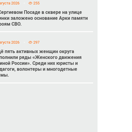
вгуста 2026
255
Сергиевом Посаде в сквере на улице
инки заложено основание Арки памяти
роям СВО.
вгуста 2026
297
ё пять активных женщин округа
полнили ряды «Женского движения
иной России». Среди них юристы и
дагоги, волонтеры и многодетные
амы.