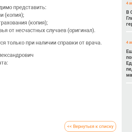
4 а
димо представить:
В 
и (копия);
Гл
трахования (копия);
ге
вья от несчастных случаев (оригинал).
я только при наличии справки от врача.
4 а
Ещ
лександрович
по
чта:
Ед
пе
м
<< Вернуться к списку