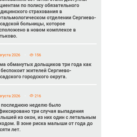
циентам по полису обязательного
дицинского страхования в
тальмологическом отделении Сергиево-
садской больницы, которое
сположено в новом комплексе в
тьково.
вгуста 2026
156
ма обманутых дольщиков три года как
 беспокоит жителей Сергиево-
садского городского округа.
вгуста 2026
216
 последнюю неделю было
фиксировано три случая выпадения
лышей из окон, из них один с летальным
ходом. В зоне риска малыши от года до
сяти лет.