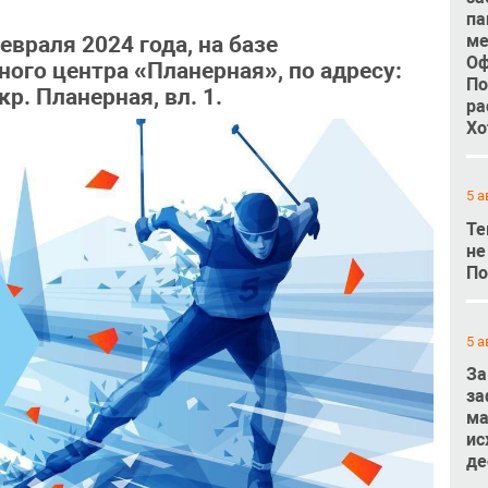
па
ме
враля 2024 года, на базе
Оф
ого центра «Планерная», по адресу:
По
р. Планерная, вл. 1.
ра
Хо
5 а
Те
не
По
5 а
За
за
ма
ис
де