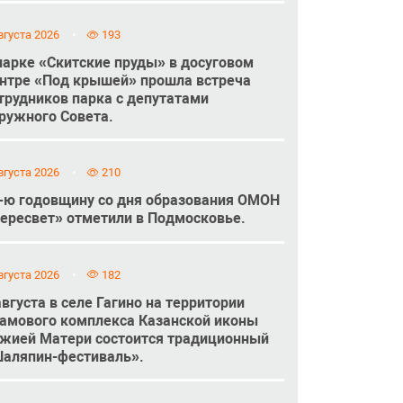
вгуста 2026
193
парке «Скитские пруды» в досуговом
нтре «Под крышей» прошла встреча
трудников парка с депутатами
ружного Совета.
вгуста 2026
210
-ю годовщину со дня образования ОМОН
ересвет» отметили в Подмосковье.
вгуста 2026
182
августа в селе Гагино на территории
амового комплекса Казанской иконы
жией Матери состоится традиционный
аляпин-фестиваль».