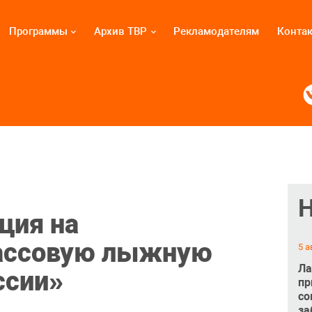
Программы
Архив ТВР
Рекламодателям
Конта
ция на
ассовую лыжную
5 а
Ла
ссии»
пр
со
за