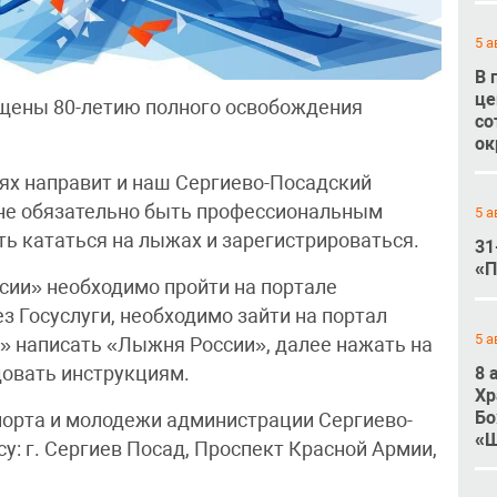
5 а
В 
це
ящены 80-летию полного освобождения
со
ок
ях направит и наш Сергиево-Посадский
т не обязательно быть профессиональным
5 а
ть кататься на лыжах и зарегистрироваться.
31
«П
сии» необходимо пройти на портале
з Госуслуги, необходимо зайти на портал
5 а
ос» написать «Лыжня России», далее нажать на
8 
довать инструкциям.
Хр
Бо
спорта и молодежи администрации Сергиево-
«Ш
у: г. Сергиев Посад, Проспект Красной Армии,