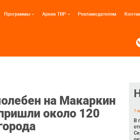
Программы
Архив ТВР
Рекламодателям
Конта
олебен на Макаркин
 пришли около 120
7 а
В 
города
от
Се
ок