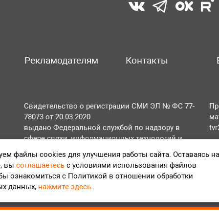
Рекламодателям
Контакты
Свидетельство о регистрации СМИ ЭЛ № ФС 77-
Пр
78073 от 20.03.2020
ма
выдано Федеральной службой по надзору в
tv
сфере связи, информационных технологий и
По
массовых коммуникаций (Роскомнадзор).
ем файлы cookies для улучшения работы сайта. Оставаясь н
Те
, вы
соглашаетесь
с условиями использования файлов
Положение об обработке персональных данных
обы ознакомиться с Политикой в отношении обработки
Согласие на обработку персональных данных
ых данных,
нажмите здесь
.