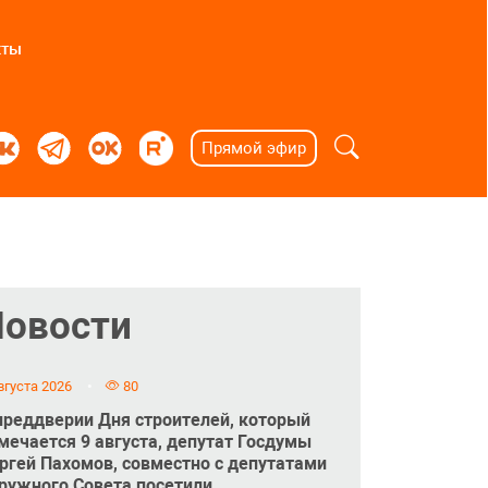
кты
Прямой эфир
Новости
вгуста 2026
80
преддверии Дня строителей, который
мечается 9 августа, депутат Госдумы
ргей Пахомов, совместно с депутатами
ружного Совета посетили