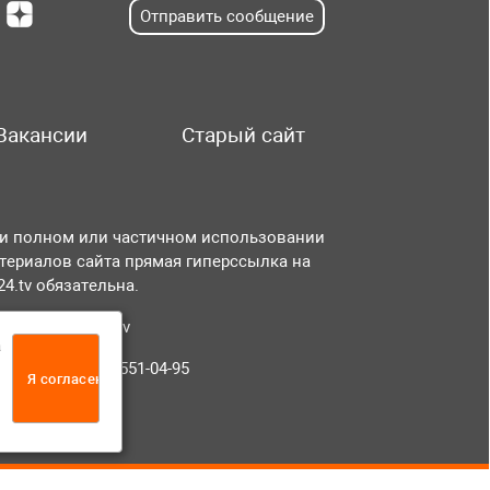
Отправить сообщение
Вакансии
Старый сайт
и полном или частичном использовании
териалов сайта прямая гиперссылка на
r24.tv обязательна.
чта:
info@tvr24.tv
а
лефон: +7 (496) 551-04-95
Я согласен