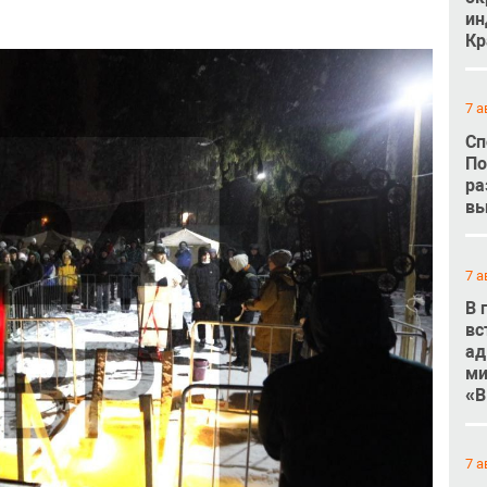
ин
Кр
7 а
Сп
По
ра
вы
7 а
В 
вс
ад
ми
«В
7 а