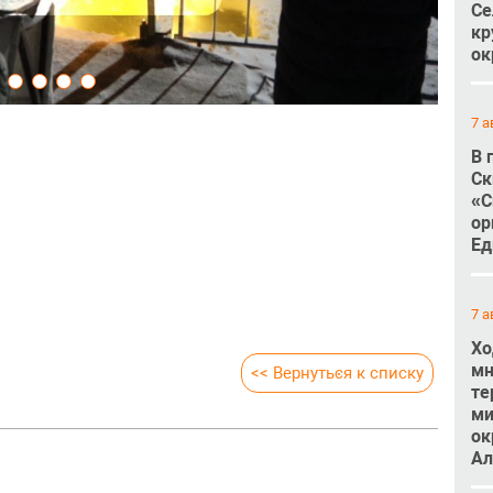
Се
кр
ок
7 а
В 
Ск
«С
ор
Ед
7 а
Хо
мн
<< Вернуться к списку
те
ми
ок
Ал