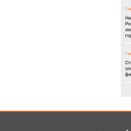
7 а
На
Ро
лю
го
7 а
Ст
сп
фи