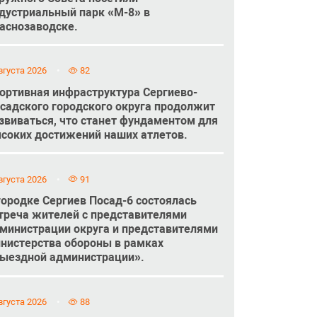
дустриальный парк «М-8» в
аснозаводске.
вгуста 2026
82
ортивная инфраструктура Сергиево-
садского городского округа продолжит
звиваться, что станет фундаментом для
соких достижений наших атлетов.
вгуста 2026
91
городке Сергиев Посад-6 состоялась
треча жителей с представителями
министрации округа и представителями
нистерства обороны в рамках
ыездной администрации».
вгуста 2026
88