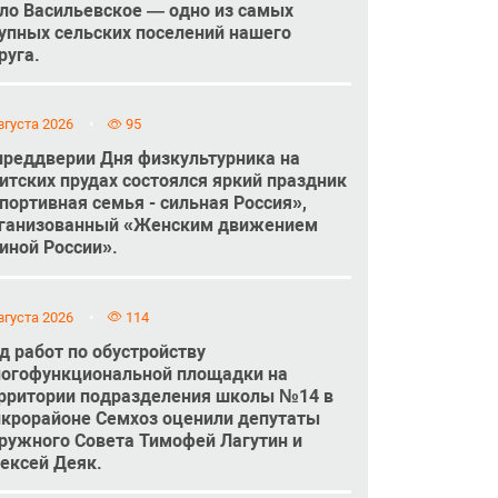
ло Васильевское — одно из самых
упных сельских поселений нашего
руга.
вгуста 2026
95
преддверии Дня физкультурника на
итских прудах состоялся яркий праздник
портивная семья - сильная Россия»,
ганизованный «Женским движением
иной России».
вгуста 2026
114
д работ по обустройству
огофункциональной площадки на
рритории подразделения школы №14 в
крорайоне Семхоз оценили депутаты
ружного Совета Тимофей Лагутин и
ексей Деяк.