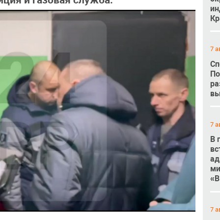
ция и газовая служба.
ин
Кр
7 а
Сп
По
ра
вы
7 а
В 
вс
ад
ми
«В
7 а