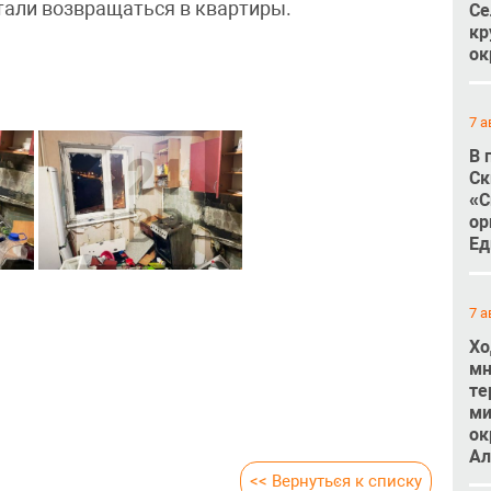
тали возвращаться в квартиры.
Се
кр
ок
7 а
В 
Ск
«С
ор
Ед
7 а
Хо
мн
те
ми
ок
Ал
<< Вернуться к списку