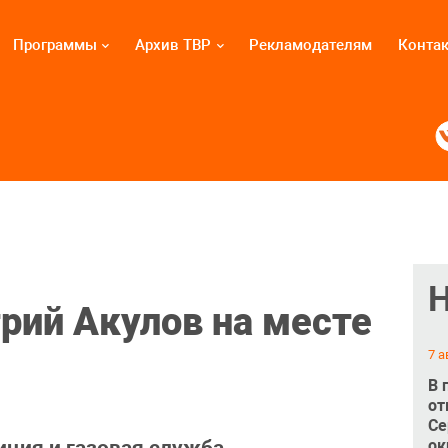
Программы
Архив ТВР
Рекламодателям
Конта
трий Акулов на месте
7 а
В 
от
Се
ок