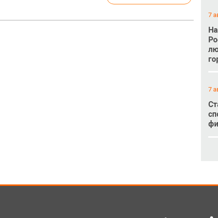
7 а
На
Ро
лю
го
7 а
Ст
сп
фи