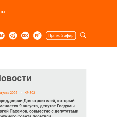
кты
Прямой эфир
Новости
вгуста 2026
303
преддверии Дня строителей, который
мечается 9 августа, депутат Госдумы
ргей Пахомов, совместно с депутатами
ружного Совета посетили