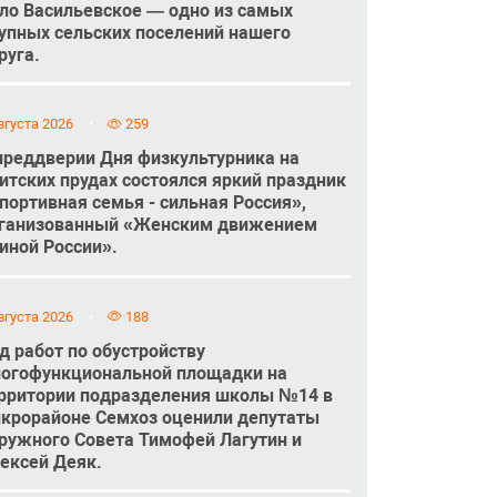
ло Васильевское — одно из самых
упных сельских поселений нашего
руга.
вгуста 2026
259
преддверии Дня физкультурника на
итских прудах состоялся яркий праздник
портивная семья - сильная Россия»,
ганизованный «Женским движением
иной России».
вгуста 2026
188
д работ по обустройству
огофункциональной площадки на
рритории подразделения школы №14 в
крорайоне Семхоз оценили депутаты
ружного Совета Тимофей Лагутин и
ексей Деяк.