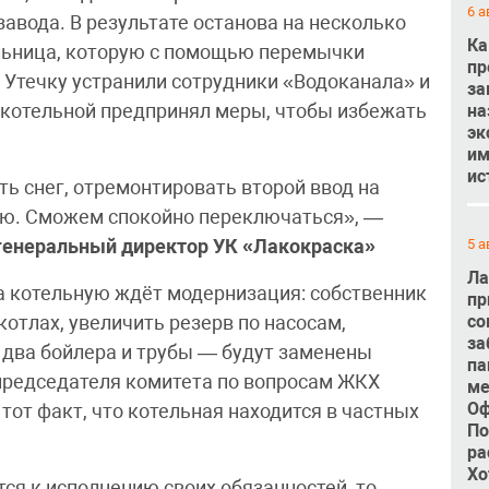
6 а
авода. В результате останова на несколько
Ка
ольница, которую с помощью перемычки
пр
. Утечку устранили сотрудники «Водоканала» и
за
к котельной предпринял меры, чтобы избежать
на
эк
им
ис
ть снег, отремонтировать второй ввод на
ую. Сможем спокойно переключаться», —
 генеральный директор УК «Лакокраска»
5 а
Ла
а котельную ждёт модернизация: собственник
пр
котлах, увеличить резерв по насосам,
со
за
 два бойлера и трубы — будут заменены
па
 председателя комитета по вопросам ЖКХ
ме
Оф
тот факт, что котельная находится в частных
По
ра
Хо
ся к исполнению своих обязанностей, то