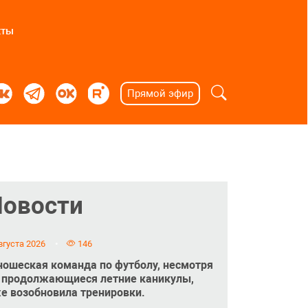
кты
Прямой эфир
Новости
вгуста 2026
146
ошеская команда по футболу, несмотря
 продолжающиеся летние каникулы,
е возобновила тренировки.