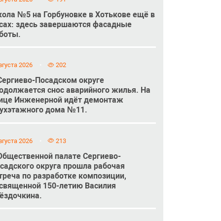
ола №5 на Горбуновке в Хотькове ещё в
сах: здесь завершаются фасадные
боты.
вгуста 2026
202
Сергиево-Посадском округе
одолжается снос аварийного жилья. На
ице Инженерной идёт демонтаж
ухэтажного дома №11.
вгуста 2026
213
Общественной палате Сергиево-
садского округа прошла рабочая
треча по разработке композиции,
священной 150-летию Василия
ёздочкина.