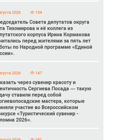
вгуста 2026
154
едседатель Совета депутатов округа
та Тихомирова и её коллега из
путатского корпуса Ирина Кормакова
читались перед жителями за пять лет
боты по Народной программе «Единой
ссии».
вгуста 2026
147
казать через сувенир красоту и
ентичность Сергиева Посада — такую
дачу ставили перед собой
ргиевопосадские мастера, которые
иняли участие во Всероссийском
нкурсе «Туристический сувенир -
ломна 2026».
вгуста 2026
191