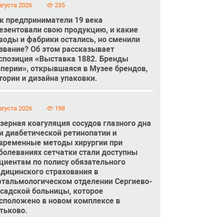
вгуста 2026
235
к предприниматели 19 века
езентовали свою продукцию, и какие
воды и фабрики остались, но сменили
звание? Об этом рассказывает
спозиция «Выставка 1882. Бренды
перии», открывшаяся в Музее брендов,
тории и дизайна упаковки.
вгуста 2026
198
зерная коагуляция сосудов глазного дна
и диабетической ретинопатии и
временные методы хирургии при
болеваниях сетчатки стали доступны
циентам по полису обязательного
дицинского страхования в
тальмологическом отделении Сергиево-
садской больницы, которое
сположено в новом комплексе в
тьково.