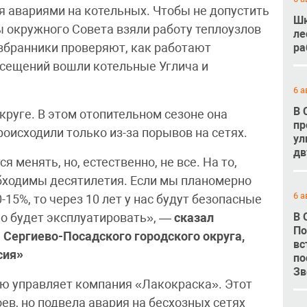
 авариями на котельных. Чтобы не допустить
Шк
ы окружного Совета взяли работу теплоузлов
ле
збранники проверяют, как работают
ра
посещений вошли котельные Углича и
6 а
В 
круге. В этом отопительном сезоне она
пр
оисходили только из-за порывов на сетях.
ул
дв
я менять, но, естественно, не все. На то,
обходимы десятилетия. Если мы планомерно
6 а
15%, то через 10 лет у нас будут безопасные
В 
о будет эксплуатировать», —
сказал
По
 Сергиево-Посадского городского округа,
вс
сия»
по
Зв
ю управляет компания «Лакокраска». Этот
ев, но подвела авария на бесхозных сетях