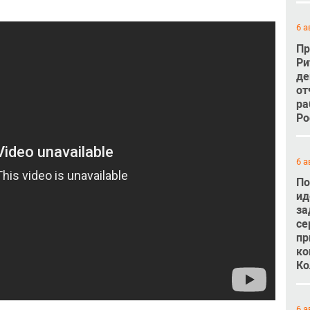
6 а
Пр
Ри
де
от
ра
Ро
6 а
По
ид
за
се
пр
ко
Ко
6 а