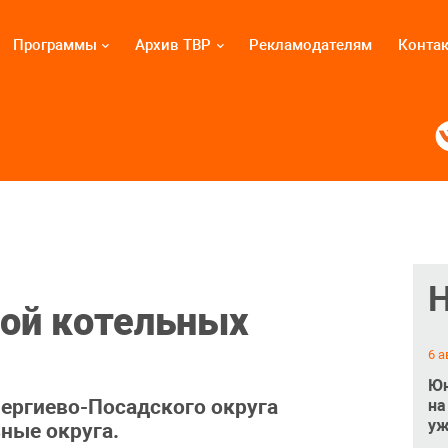
Программы
Архив ТВР
Рекламодателям
Конта
той котельных
6 а
Юн
ергиево-Посадского округа
на
уж
ные округа.