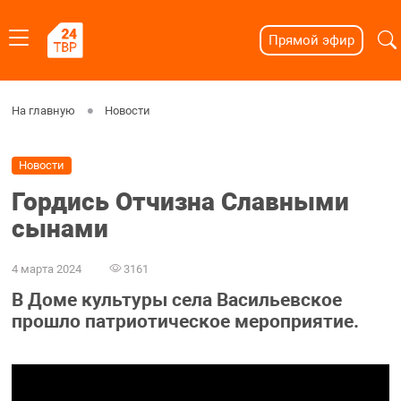
Прямой эфир
На главную
Новости
Новости
Гордись Отчизна Славными
сынами
4 марта 2024
3161
В Доме культуры села Васильевское
прошло патриотическое мероприятие.