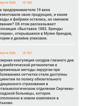
вгуста 2026
240
к предприниматели 19 века
езентовали свою продукцию, и какие
воды и фабрики остались, но сменили
звание? Об этом рассказывает
спозиция «Выставка 1882. Бренды
перии», открывшаяся в Музее брендов,
тории и дизайна упаковки.
вгуста 2026
207
зерная коагуляция сосудов глазного дна
и диабетической ретинопатии и
временные методы хирургии при
болеваниях сетчатки стали доступны
циентам по полису обязательного
дицинского страхования в
тальмологическом отделении Сергиево-
садской больницы, которое
сположено в новом комплексе в
тьково.