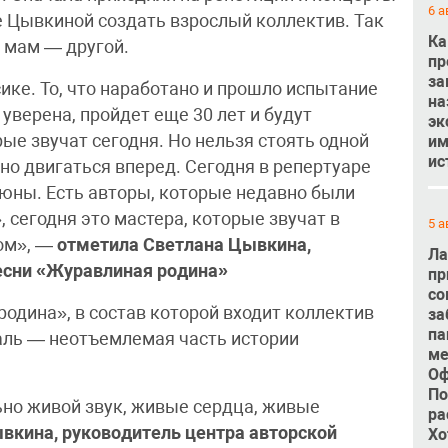
6 а
е Цывкиной создать взрослый коллектив. Так
Ка
у мам — другой.
пр
за
ике. То, что наработано и прошло испытание
на
 уверена, пройдет еще 30 лет и будут
эк
ые звучат сегодня. Но нельзя стоять одной
им
ис
но двигаться вперед. Сегодня в репертуаре
 юны. Есть авторы, которые недавно были
сегодня это мастера, которые звучат в
5 а
жом», —
отметила
Светлана Цывкина,
Ла
есни «Журавлиная родина»
пр
со
одина», в состав которой входит коллектив
за
па
аль — неотъемлемая часть истории
ме
Оф
По
ьно живой звук, живые сердца, живые
ра
вкина, руководитель центра авторской
Хо