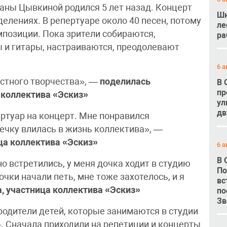
аны Цывкиной родился 5 лет назад. Концерт
Шк
делениях. В репертуаре около 40 песен, потому
ле
позиции. Пока зрители собираются,
ра
 и гитары, настраиваются, преодолевают
6 а
стного творчества», —
поделилась
В 
пр
 коллектива «Эскиз»
ул
дв
ртуар на концерт. Мне понравился
нечку влилась в жизнь коллектива», —
ца коллектива «Эскиз»
6 а
В 
 встретились, у меня дочка ходит в студию
По
чки начали петь, мне тоже захотелось, и я
вс
а, участница коллектива «Эскиз»
по
Зв
родители детей, которые занимаются в студии
. Сначала приходили на репетиции и концерты