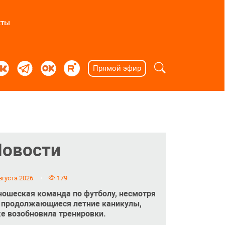
кты
Прямой эфир
Новости
вгуста 2026
179
ошеская команда по футболу, несмотря
 продолжающиеся летние каникулы,
е возобновила тренировки.