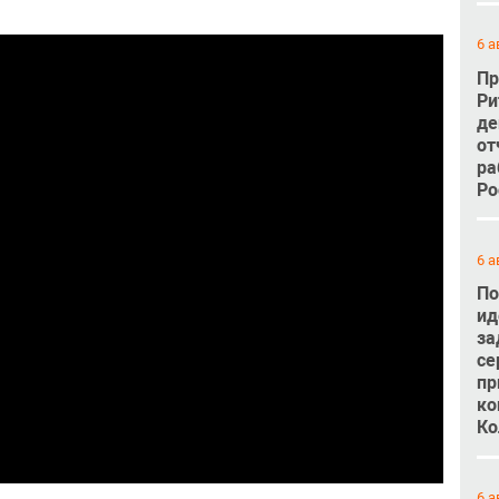
6 а
Пр
Ри
де
от
ра
Ро
6 а
По
ид
за
се
пр
ко
Ко
6 а