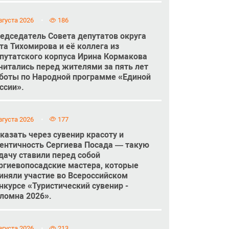
вгуста 2026
186
едседатель Совета депутатов округа
та Тихомирова и её коллега из
путатского корпуса Ирина Кормакова
читались перед жителями за пять лет
боты по Народной программе «Единой
ссии».
вгуста 2026
177
казать через сувенир красоту и
ентичность Сергиева Посада — такую
дачу ставили перед собой
ргиевопосадские мастера, которые
иняли участие во Всероссийском
нкурсе «Туристический сувенир -
ломна 2026».
вгуста 2026
213