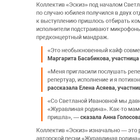
Коллектив «Эскиз» под началом Светл
по случаю юбилея получился в двух от
к выступлению пришлось отбирать ком
исполнители подстраивают микрофоны
предконцертный мандраж.
«Это необыкновенный кайф совме
Маргарита Басабикова, участница
«Меня пригласили послушать репе
репертуар, исполнение и я потихо
рассказала
Елена Асяева, участни
«Со Светланой Ивановной мы давно
«Журавлиная родина». Как-то мамо
пришла», —
сказала
Анна Голосов
Коллектив «Эскиз» изначально — это 
авторской песни «Журавлиная родина»