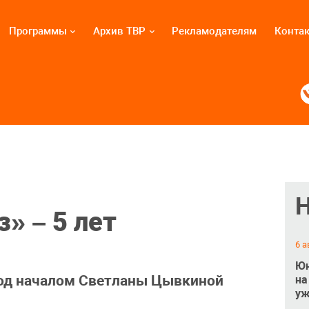
Программы
Архив ТВР
Рекламодателям
Конта
» – 5 лет
6 а
Юн
под началом Светланы Цывкиной
на
уж