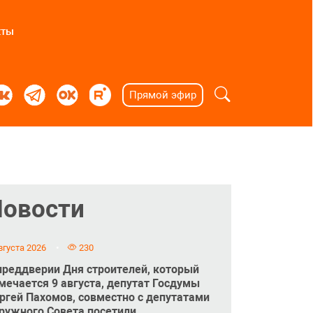
кты
Прямой эфир
Новости
вгуста 2026
230
преддверии Дня строителей, который
мечается 9 августа, депутат Госдумы
ргей Пахомов, совместно с депутатами
ружного Совета посетили