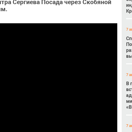
нтра Сергиева Посада через Скобяной
ин
ям.
Кр
7 а
Сп
По
ра
вы
7 а
В 
вс
ад
ми
«В
7 а