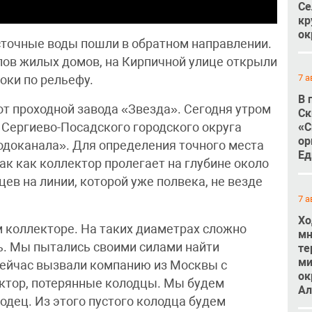
Се
кр
ок
о сточные воды пошли в обратном направлении.
лов жилых домов, на Кирпичной улице открыли
7 а
оки по рельефу.
В 
от проходной завода «Звезда». Сегодня утром
Ск
 Сергиево-Посадского городского округа
«С
ор
одоканала». Для определения точного места
Ед
ак как коллектор пролегает на глубине около
цев на линии, которой уже полвека, не везде
7 а
Хо
м коллекторе. На таких диаметрах сложно
мн
ть. Мы пытались своими силами найти
те
ми
Сейчас вызвали компанию из Москвы с
ок
ектор, потерянные колодцы. Мы будем
Ал
одец. Из этого пустого колодца будем