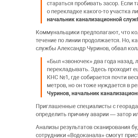
стараться пробивать засор. Если 
о перекладке какого-то участка л
начальник канализационной слу
Коммунальщики предполагают, что кол
течение по линии продолжается. Но, 
службы Александр Чуринов, обвал кол
«Был «звоночек» два года назад, 
перекладывать. Здесь проходит ещ
КНС №1, где собирается почти весь
метров, но он тоже нуждается в р
Чуринов, начальник канализацио
Приглашенные специалисты с георада
определить причину аварии — затор ил
Анализы результатов сканирования буд
сотрудники «Водоканала» смогут прис