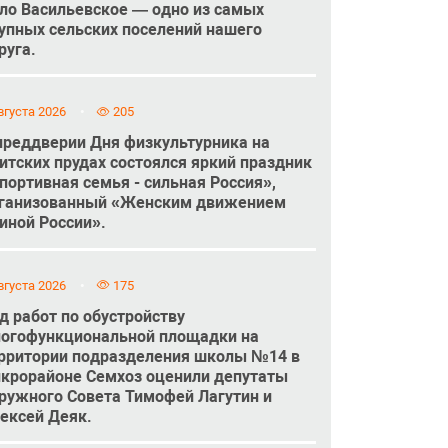
ло Васильевское — одно из самых
упных сельских поселений нашего
руга.
вгуста 2026
205
преддверии Дня физкультурника на
итских прудах состоялся яркий праздник
портивная семья - сильная Россия»,
ганизованный «Женским движением
иной России».
вгуста 2026
175
д работ по обустройству
огофункциональной площадки на
рритории подразделения школы №14 в
крорайоне Семхоз оценили депутаты
ружного Совета Тимофей Лагутин и
ексей Деяк.