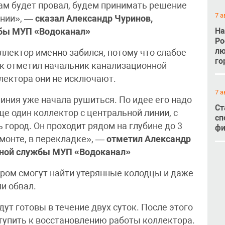
там будет провал, будем принимать решение
7 а
инии», —
сказал
Александр Чуринов,
На
жбы МУП «Водоканал»
Ро
лю
лектор именно забился, потому что слабое
го
как отметил начальник канализационной
лектора они не исключают.
7 а
линия уже начала рушиться. По идее его надо
Ст
е один коллектор с центральной линии, с
сп
 город. Он проходит рядом на глубине до 3
фи
емонте, в перекладке», —
отметил
Александр
нной службы МУП «Водоканал»
ром смогут найти утерянные колодцы и даже
и обвал.
ут готовы в течение двух суток. После этого
тупить к восстановлению работы коллектора.