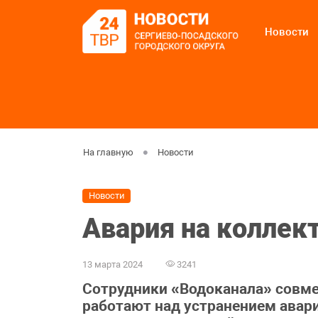
Новости
На главную
Новости
Новости
Авария на коллек
13 марта 2024
3241
Сотрудники «Водоканала» совм
работают над устранением ава