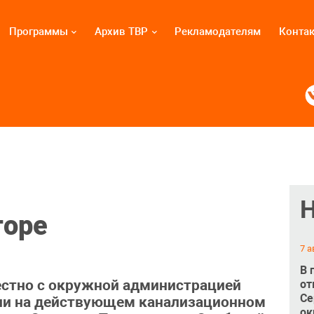
Программы
Архив ТВР
Рекламодателям
Конта
торе
7 а
В 
естно с окружной администрацией
от
Се
рии на действующем канализационном
ок