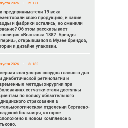
вгуста 2026
171
к предприниматели 19 века
езентовали свою продукцию, и какие
воды и фабрики остались, но сменили
звание? Об этом рассказывает
спозиция «Выставка 1882. Бренды
перии», открывшаяся в Музее брендов,
тории и дизайна упаковки.
вгуста 2026
182
зерная коагуляция сосудов глазного дна
и диабетической ретинопатии и
временные методы хирургии при
болеваниях сетчатки стали доступны
циентам по полису обязательного
дицинского страхования в
тальмологическом отделении Сергиево-
садской больницы, которое
сположено в новом комплексе в
тьково.