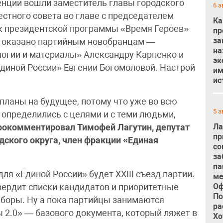
ренции вошли заместитель главы городского
6 а
стного совета во главе с председателем
Ка
ик президентской программы «Время Героев»
пр
за
о оказано партийным новобранцам —
на
огии и материалы» Александру Карпенко и
эк
диной России» Евгении Богомоловой. Настрой
им
ис
планы на будущее, потому что уже во всю
5 а
 определились с целями и с теми людьми,
Ла
рокомментировал Тимофей Лагутин, депутат
пр
дского округа, член фракции «Единая
со
за
па
 «Единой России» будет XXIII съезд партии.
ме
Оф
вердит списки кандидатов и приоритетные
По
ыборы. Ну а пока партийцы занимаются
ра
2.0» — базового документа, который ляжет в
Хо