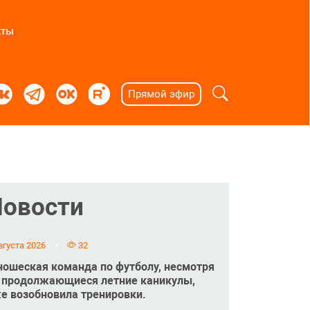
кты
Прямой эфир
Новости
вгуста 2026
32
ошеская команда по футболу, несмотря
 продолжающиеся летние каникулы,
е возобновила тренировки.