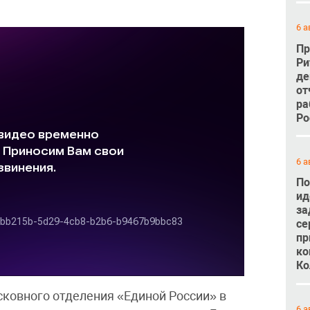
6 а
Пр
Ри
де
от
ра
Ро
6 а
По
ид
за
се
пр
ко
Ко
ковного отделения «Единой России» в
6 а