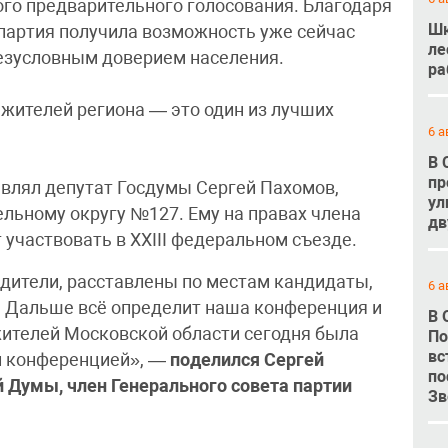
ого предварительного голосования. Благодаря
Шк
партия получила возможность уже сейчас
ле
езусловным доверием населения.
ра
жителей региона — это один из лучших
6 а
В 
пр
влял депутат Госдумы Сергей Пахомов,
ул
ельному округу №127. Ему на правах члена
дв
 участвовать в XXIII федеральном съезде.
дители, расставлены по местам кандидаты,
6 а
. Дальше всё определит наша конференция и
В 
жителей Московской области сегодня была
По
вс
 конференцией», —
поделился Сергей
по
й Думы, член Генерального совета партии
Зв