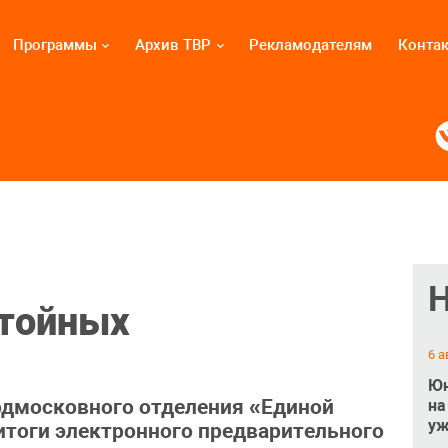
Программы
Архив ТВР
Рекламодателям
Конта
стойных
6 а
Юн
одмосковного отделения «Единой
на
уж
итоги электронного предварительного