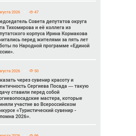
вгуста 2026
47
едседатель Совета депутатов округа
та Тихомирова и её коллега из
путатского корпуса Ирина Кормакова
читались перед жителями за пять лет
боты по Народной программе «Единой
ссии».
вгуста 2026
50
казать через сувенир красоту и
ентичность Сергиева Посада — такую
дачу ставили перед собой
ргиевопосадские мастера, которые
иняли участие во Всероссийском
нкурсе «Туристический сувенир -
ломна 2026».
вгуста 2026
96