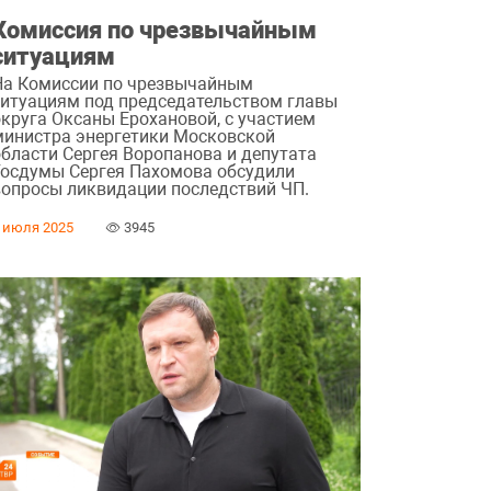
Комиссия по чрезвычайным
ситуациям
На Комиссии по чрезвычайным
ситуациям под председательством главы
округа Оксаны Ерохановой, с участием
министра энергетики Московской
области Сергея Воропанова и депутата
Госдумы Сергея Пахомова обсудили
вопросы ликвидации последствий ЧП.
 июля 2025
3945