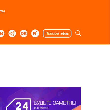
кты
Прямой эфир