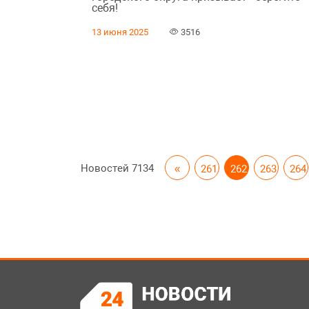
себя!
13 июня 2025
3516
Новостей
7134
«
261
262
263
264