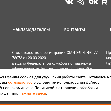
Рекламодателям
Контакты
Свидетельство о регистрации СМИ ЭЛ № ФС 77-
Пр
78073 от 20.03.2020
ма
выдано Федеральной службой по надзору в
tv
сфере связи, информационных технологий и
По
массовых коммуникаций (Роскомнадзор).
ем файлы cookies для улучшения работы сайта. Оставаясь н
Те
, вы
соглашаетесь
с условиями использования файлов
Положение об обработке персональных данных
обы ознакомиться с Политикой в отношении обработки
Согласие на обработку персональных данных
ых данных,
нажмите здесь
.