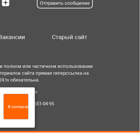
Отправить сообщение
Вакансии
Старый сайт
и полном или частичном использовании
териалов сайта прямая гиперссылка на
r24.tv обязательна.
чта:
info@tvr24.tv
а
лефон: +7 (496) 551-04-95
Я согласен