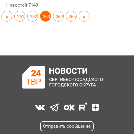
Новостей
7140
«
261
262
263
264
265
»
Отправить сообщение