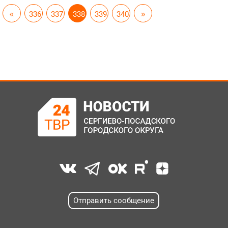
«
336
337
338
339
340
»
Отправить сообщение