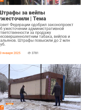
Штрафы за вейпы
ужесточили | Тема
Совет Федерации одобрил законопроект
об ужесточении административной
ответственности за продажу
несовершеннолетним табака, вейпов и
кальянов. Штрафы повысили до 2 млн
уб.
0 января 2025
3781