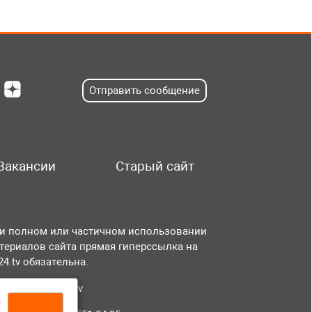
Отправить сообщение
Вакансии
Старый сайт
и полном или частичном использовании
териалов сайта прямая гиперссылка на
r24.tv обязательна.
чта:
info@tvr24.tv
а