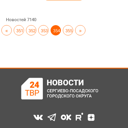
Новостей
7140
«
351
352
353
354
355
»