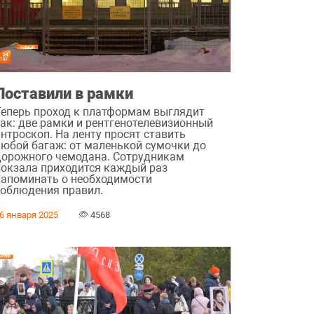
Поставили в рамки
Теперь проход к платформам выглядит
так: две рамки и рентгенотелевизионный
нтроскоп. На ленту просят ставить
любой багаж: от маленькой сумочки до
дорожного чемодана. Сотрудникам
вокзала приходится каждый раз
напоминать о необходимости
соблюдения правил.
6 января 2025
4568