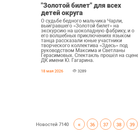
"Золотой билет" для всех
детей округа
О судьбе бедного мальчика Чарли,
выигравшего «Золотой билет» на
экскурсию на шоколадную фабрику, и о
его волшебных приключениях языком
танца рассказали юные участники
творческого коллектива «Здесь» под
руководством Максима и Светланы
Герасимовых. Спектакль прошëл на сцен
ДК имени Ю. Гагарина.
18 мая 2026
3289
Новостей
7140
«
36
37
38
39