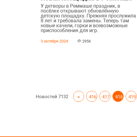
У детворы в Реммаше праздник, в
посёлке открывают обновлённую
детскую площадку. Прежняя прослужила
8 лет и требовала замены. Теперь там
новые качели, горки и всевозможные
приспособления для игр.
3 октября 2024
2956
Новостей
7132
«
416
417
418
419