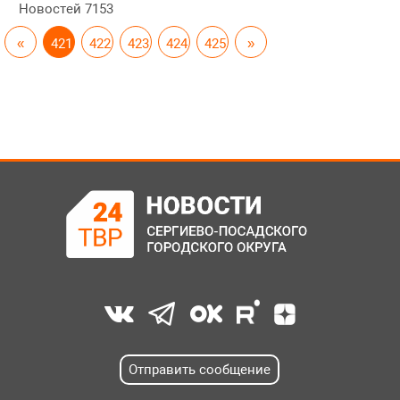
Новостей
7153
«
421
422
423
424
425
»
Отправить сообщение