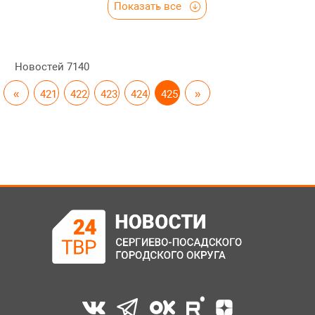
Показать все
Новостей
7140
«
421
422
423
424
425
»