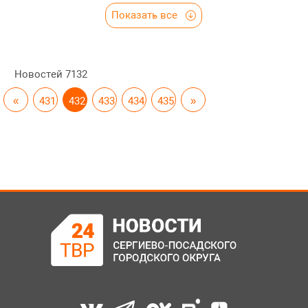
Показать все
Новостей
7132
«
431
432
433
434
435
»