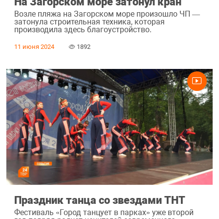
На Загорском море затонул кран
Возле пляжа на Загорском море произошло ЧП —
затонула строительная техника, которая
производила здесь благоустройство.
11 июня 2024
1892
Праздник танца со звездами ТНТ
Фестиваль «Город танцует в парках» уже второй