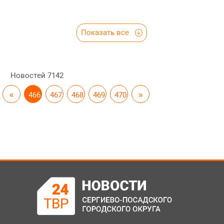
Показать все
Новостей
7142
«
466
467
468
469
470
»