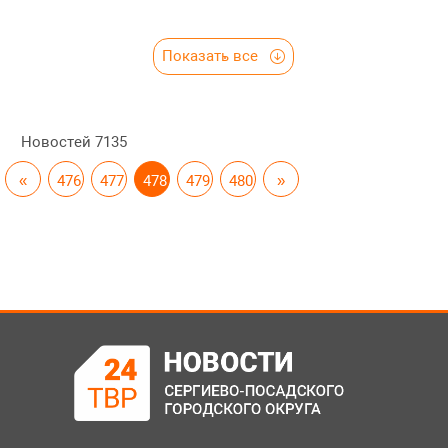
Показать все
Новостей
7135
«
476
477
478
479
480
»