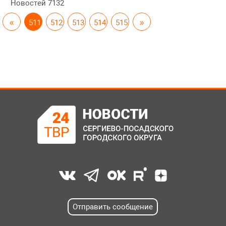
Новостей
7132
«
511
512
513
514
515
»
Отправить сообщение