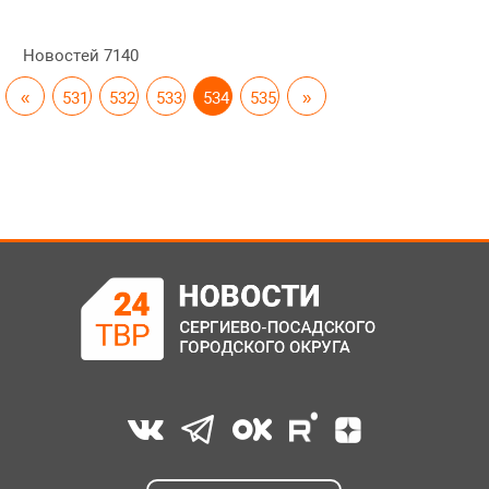
Новостей
7140
«
531
532
533
534
535
»