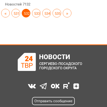
Новостей
7132
«
531
532
533
534
535
»
Отправить сообщение