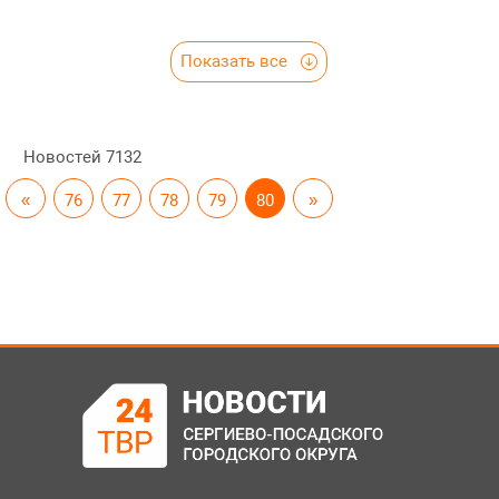
Показать все
Новостей
7132
«
76
77
78
79
80
»