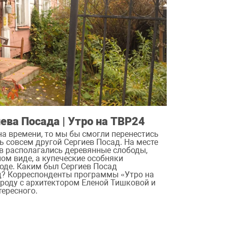
ева Посада | Утро на ТВР24
на времени, то мы бы смогли перенестись
ть совсем другой Сергиев Посад. На месте
в располагались деревянные слободы,
ом виде, а купеческие особняки
оде. Каким был Сергиев Посад
д? Корреспонденты программы «Утро на
ороду с архитектором Еленой Тишковой и
тересного.