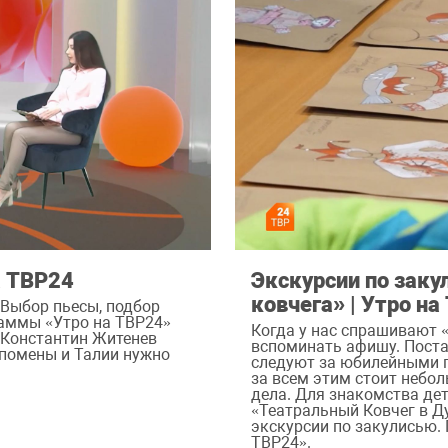
а ТВР24
Экскурсии по заку
ковчега» | Утро на
Выбор пьесы, подбор
раммы «Утро на ТВР24»
Когда у нас спрашивают 
 Константин Житенев
вспоминать афишу. Пост
ьпомены и Талии нужно
следуют за юбилейными п
за всем этим стоит небо
дела. Для знакомства де
«Театральный Ковчег в Д
экскурсии по закулисью.
ТВР24».