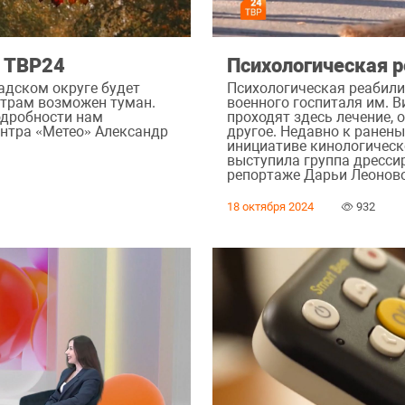
а ТВР24
Психологическая р
адском округе будет
Психологическая реабили
утрам возможен туман.
военного госпиталя им. В
Подробности нам
проходят здесь лечение, 
ентра «Метео» Александр
другое. Недавно к ранен
инициативе кинологическ
выступила группа дресси
репортаже Дарьи Леонов
18 октября 2024
932