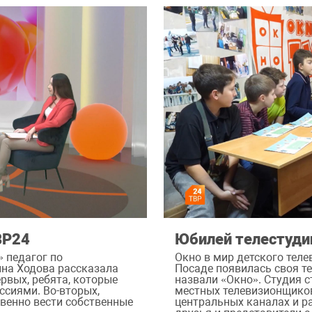
ВР24
Юбилей телестудии
 педагог по
Окно в мир детского теле
ина Ходова рассказала
Посаде появилась своя те
ервых, ребята, которые
назвали «Окно». Студия 
ссиями. Во-вторых,
местных телевизионщиков
твенно вести собственные
центральных каналах и р