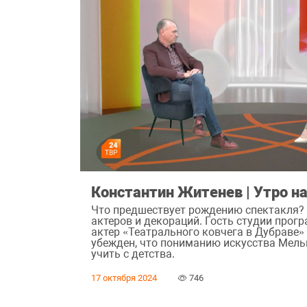
Константин Житенев | Утро н
Что предшествует рождению спектакля? 
актеров и декораций. Гость студии прог
актер «Театрального ковчега в Дубраве»
убежден, что пониманию искусства Мел
учить с детства.
17 октября 2024
746