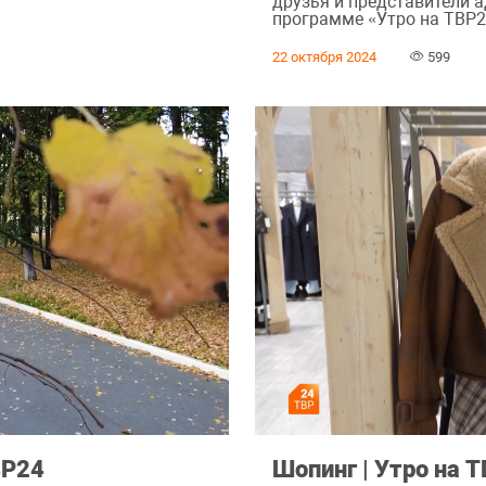
друзья и представители 
программе «Утро на ТВР2
22 октября 2024
599
ВР24
Шопинг | Утро на 