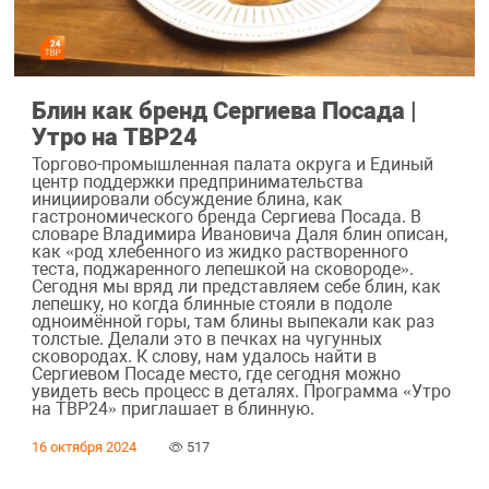
Блин как бренд Сергиева Посада |
Утро на ТВР24
Торгово-промышленная палата округа и Единый
центр поддержки предпринимательства
инициировали обсуждение блина, как
гастрономического бренда Сергиева Посада. В
словаре Владимира Ивановича Даля блин описан,
как «род хлебенного из жидко растворенного
теста, поджаренного лепешкой на сковороде».
Сегодня мы вряд ли представляем себе блин, как
лепешку, но когда блинные стояли в подоле
одноимённой горы, там блины выпекали как раз
толстые. Делали это в печках на чугунных
сковородах. К слову, нам удалось найти в
Сергиевом Посаде место, где сегодня можно
увидеть весь процесс в деталях. Программа «Утро
на ТВР24» приглашает в блинную.
16 октября 2024
517