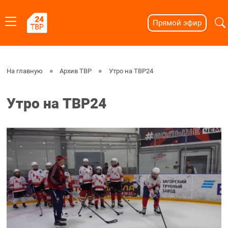
Прямой эфир
На главную
Архив ТВР
Утро на ТВР24
Утро на ТВР24