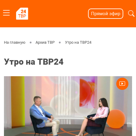
Прямой эфир
На главную
Архив ТВР
Утро на ТВР24
Утро на ТВР24