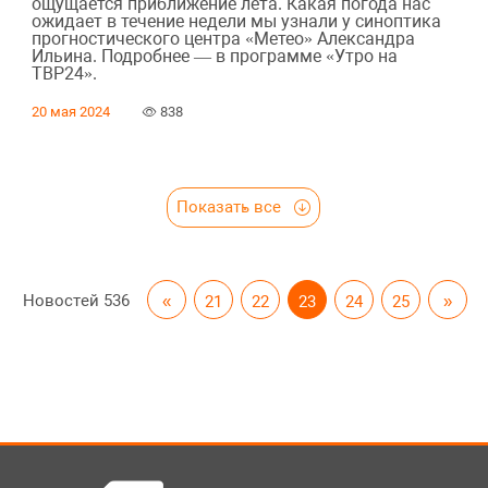
ощущается приближение лета. Какая погода нас
ожидает в течение недели мы узнали у синоптика
прогностического центра «Метео» Александра
Ильина. Подробнее — в программе «Утро на
ТВР24».
20 мая 2024
838
Показать все
Новостей
536
«
21
22
23
24
25
»