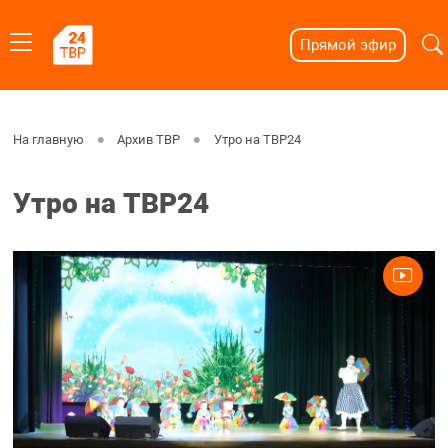
Прямой эфир
На главную
Архив ТВР
Утро на ТВР24
Утро на ТВР24